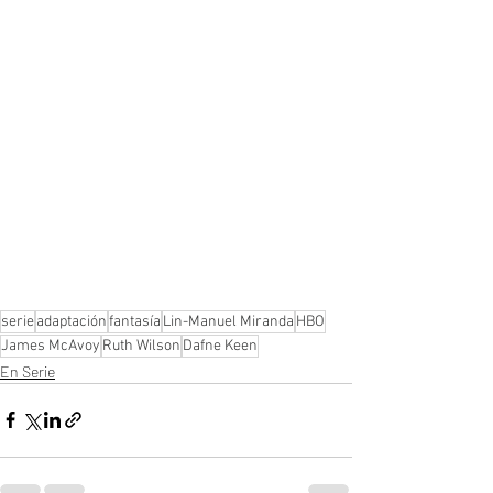
serie
adaptación
fantasía
Lin-Manuel Miranda
HBO
James McAvoy
Ruth Wilson
Dafne Keen
En Serie