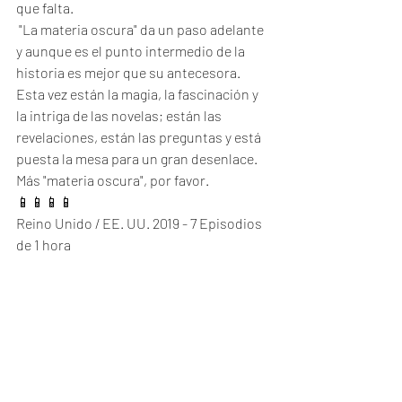
que falta. 
 "La materia oscura" da un paso adelante 
y aunque es el punto intermedio de la 
historia es mejor que su antecesora. 
Esta vez están la magia, la fascinación y 
la intriga de las novelas; están las 
revelaciones, están las preguntas y está 
puesta la mesa para un gran desenlace. 
Más "materia oscura", por favor.  
📱📱📱📱
Reino Unido / EE. UU. 2019 - 7 Episodios 
de 1 hora