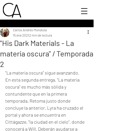
Carlos Andrés Mendiola
15 ene 2021
2 min de lectura
"His Dark Materials - La
materia oscura" / Temporada
2
"La materia oscura" sigue avanzando. 
En esta segunda entrega, "La materia 
oscura" es mucho más sólida y 
contundente que en la primera 
temporada. Retoma justo donde 
concluye la anterior, Lyra ha cruzado el 
portal y ahora se encuentra en 
Cittágazze, "la ciudad en el cielo", donde 
conocerá a Will. Deberán ayudarse a 