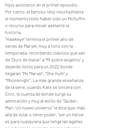
hijos asistieron en el primer episodio. 
Por cierto, el famoso reloj resulta (hasta 
el momento) sólo haber sido un McGuffin 
o recurso para mover adelante la 
historia. 
“Hawkeye” termina el primer año de 
series de Marvel, muy a tono con la 
temporada, recordando clásicos que van 
de “Duro de matar” a “Mi pobre angelito” y 
dejando listos para un 2022 donde 
llegarán “Ms Marvel”, “She Hulk” y 
“Moonknight”. La más grande enseñanza 
de la serie, cuando Kate se sincera con 
Clint, le cuenta de dónde surge su 
admiración y muy al estilo de “Spider-
Man: Un nuevo universo” le dice que, más 
allá de volar o tener poder, “ser un héroe 
es para cualquiera que tenga las agallas 