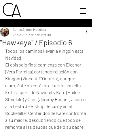
Carlos Andrés Mendiola
22 dic 2021
3 min de lectura
"Hawkeye" / Episodio 6
Todos los caminos llevan a Kingpin esta 
Navidad.
El episodio final comienza con Eleanor 
(Vera Farmiga) cortando relación con 
Kingpin (Vincent D'Onofrio), aunque 
claro, éste no está de acuerdo con ello. 
Es la víspera de Navidad y Kate (Hailee 
Steinfeld) y Clint (Jeremy Renner) asisten 
a la fiesta de Bishop Security en el 
Rockefeller Center donde Kate confronta 
a su madre, descubriendo que todo se 
remonta a las deudas que dejó su padre. 