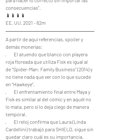
para hacer lo correcto sin importar las 
consecuencias”.
📱📱📱📱
EE. UU. 2021 - 62m
A partir de aquí referencias, spoiler y 
demás monerías:
·        El atuendo que blanco con playera 
roja floreada que utiliza Fisk es igual al 
de “Spider-Man: Family Business” (2014) y 
no tiene nada que ver con lo que sucede 
en “Hawkeye”. 
·        El enfrentamiento final entre Maya y 
Fisk es similar al del cómic y en aquél no 
lo mata, pero sí lo deja ciego de manera 
temporal.
·        El reloj confirma que Laura (Linda 
Cardellini) trabajó para SHIELD, sigue sin 
quedar claro cuál es su importancia, 