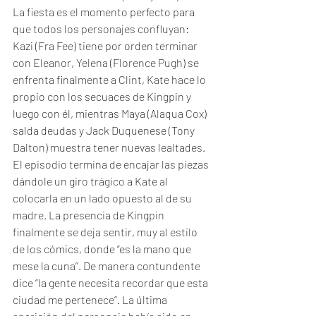
La fiesta es el momento perfecto para 
que todos los personajes confluyan: 
Kazi (Fra Fee) tiene por orden terminar 
con Eleanor, Yelena (Florence Pugh) se 
enfrenta finalmente a Clint, Kate hace lo 
propio con los secuaces de Kingpin y 
luego con él, mientras Maya (Alaqua Cox) 
salda deudas y Jack Duquenese (Tony 
Dalton) muestra tener nuevas lealtades. 
El episodio termina de encajar las piezas 
dándole un giro trágico a Kate al 
colocarla en un lado opuesto al de su 
madre. La presencia de Kingpin 
finalmente se deja sentir, muy al estilo 
de los cómics, donde “es la mano que 
mese la cuna”. De manera contundente 
dice “la gente necesita recordar que esta 
ciudad me pertenece”. La última 