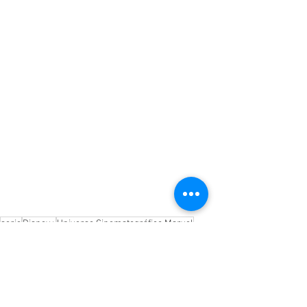
serie
Disney+
Universo Cinematográfico Marvel
Universo Marvel
Marvel
Florence Pugh
Vincent D'Onofrio
Tony Dalton
Jeremy Renner
Hailee Steinfeld
Alaqua Cox
Vera Farmiga
En Serie