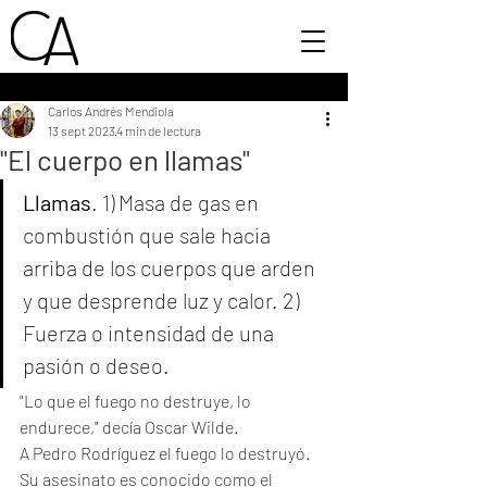
Carlos Andrés Mendiola
13 sept 2023
4 min de lectura
"El cuerpo en llamas"
Llamas
. 1) Masa de gas en 
combustión que sale hacia 
arriba de los cuerpos que arden 
y que desprende luz y calor. 2) 
Fuerza o intensidad de una 
pasión o deseo.
"Lo que el fuego no destruye, lo 
endurece," decía Oscar Wilde. 
A Pedro Rodríguez el fuego lo destruyó. 
Su asesinato es conocido como el 