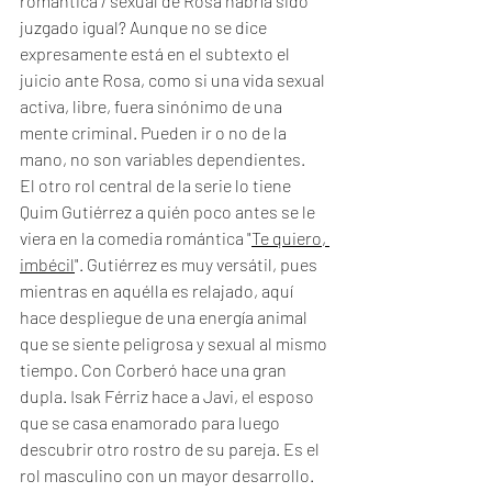
romántica / sexual de Rosa habría sido 
juzgado igual? Aunque no se dice 
expresamente está en el subtexto el 
juicio ante Rosa, como si una vida sexual 
activa, libre, fuera sinónimo de una 
mente criminal. Pueden ir o no de la 
mano, no son variables dependientes. 
El otro rol central de la serie lo tiene 
Quim Gutiérrez a quién poco antes se le 
viera en la comedia romántica "
Te quiero, 
imbécil
". Gutiérrez es muy versátil, pues 
mientras en aquélla es relajado, aquí 
hace despliegue de una energía animal 
que se siente peligrosa y sexual al mismo 
tiempo. Con Corberó hace una gran 
dupla. Isak Férriz hace a Javi, el esposo 
que se casa enamorado para luego 
descubrir otro rostro de su pareja. Es el 
rol masculino con un mayor desarrollo. 