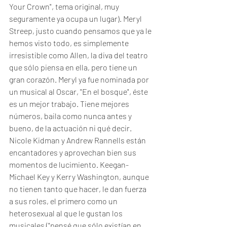
Your Crown", tema original, muy 
seguramente ya ocupa un lugar). Meryl 
Streep, justo cuando pensamos que ya le 
hemos visto todo, es simplemente 
irresistible como Allen, la diva del teatro 
que sólo piensa en ella, pero tiene un 
gran corazón. Meryl ya fue nominada por 
un musical al Oscar, "En el bosque", éste 
es un mejor trabajo. Tiene mejores 
números, baila como nunca antes y 
bueno, de la actuación ni qué decir. 
Nicole Kidman y Andrew Rannells están 
encantadores y aprovechan bien sus 
momentos de lucimiento. Keegan-
Michael Key y Kerry Washington, aunque 
no tienen tanto que hacer, le dan fuerza 
a sus roles, el primero como un 
heterosexual al que le gustan los 
musicales ("pensé que sólo existían en 