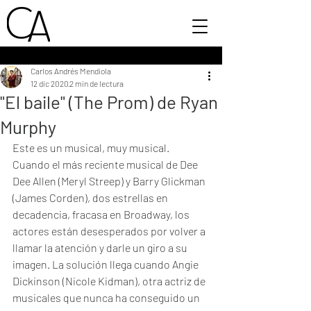
Carlos Andrés Mendiola
12 dic 2020
2 min de lectura
"El baile" (The Prom) de Ryan
Murphy
Este es un musical, muy musical.
Cuando el más reciente musical de Dee 
Dee Allen (Meryl Streep) y Barry Glickman 
(James Corden), dos estrellas en 
decadencia, fracasa en Broadway, los 
actores están desesperados por volver a 
llamar la atención y darle un giro a su 
imagen. La solución llega cuando Angie 
Dickinson (Nicole Kidman), otra actriz de 
musicales que nunca ha conseguido un 