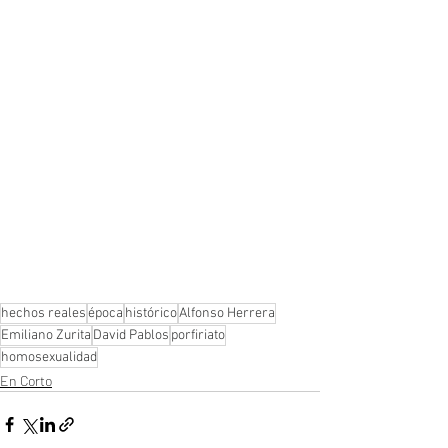
hechos reales
época
histórico
Alfonso Herrera
Emiliano Zurita
David Pablos
porfiriato
homosexualidad
En Corto