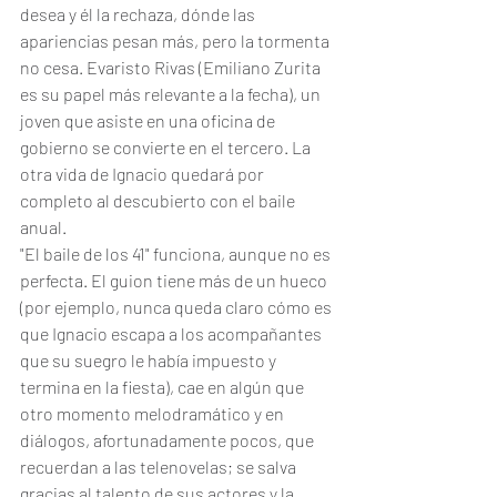
desea y él la rechaza, dónde las 
apariencias pesan más, pero la tormenta 
no cesa. Evaristo Rivas (Emiliano Zurita 
es su papel más relevante a la fecha), un 
joven que asiste en una oficina de 
gobierno se convierte en el tercero. La 
otra vida de Ignacio quedará por 
completo al descubierto con el baile 
anual. 
"El baile de los 41" funciona, aunque no es 
perfecta. El guion tiene más de un hueco 
(por ejemplo, nunca queda claro cómo es 
que Ignacio escapa a los acompañantes 
que su suegro le había impuesto y 
termina en la fiesta), cae en algún que 
otro momento melodramático y en 
diálogos, afortunadamente pocos, que 
recuerdan a las telenovelas; se salva 
gracias al talento de sus actores y la 