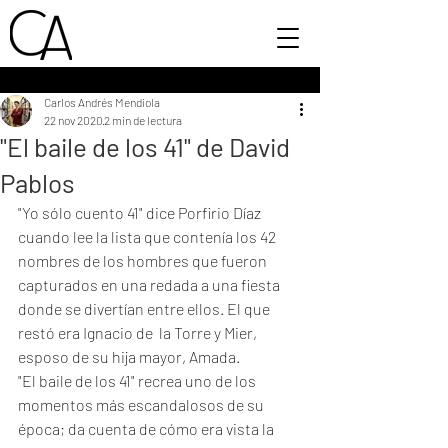
Carlos Andrés Mendiola
22 nov 2020
2 min de lectura
"El baile de los 41" de David
Pablos
"Yo sólo cuento 41" dice Porfirio Díaz 
cuando lee la lista que contenía los 42 
nombres de los hombres que fueron 
capturados en una redada a una fiesta 
donde se divertían entre ellos. El que 
restó era Ignacio de  la Torre y Mier, 
esposo de su hija mayor, Amada.
"El baile de los 41" recrea uno de los 
momentos más escandalosos de su 
época; da cuenta de cómo era vista la 