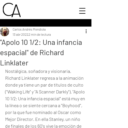
Carlos Andrés Mendiola
13 abr 2022
2 min de lectura
"Apolo 10 1/2: Una infancia
espacial" de Richard
Linklater
Nostálgica, soñadora y visionaria. 
Richard Linklater regresa a la animación 
donde ya tiene un par de títulos de culto 
("Waking Life" y "A Scanner Darkly"). "Apolo 
10 1/2: Una infancia espacial" está muy en 
la línea o se siente cercana a "Boyhood", 
por la que fue nominado al Oscar como 
Mejor Director. En ella Stanley, un niño 
de finales de los 60's vive la emoción de 