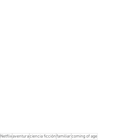
Netflix
aventura
ciencia ficción
familiar
coming of age