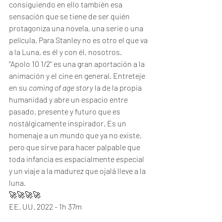
consiguiendo en ello también esa 
sensación que se tiene de ser quién 
protagoniza una novela, una serie o una 
película. Para Stanley no es otro el que va 
a la Luna, es él y con él, nosotros. 
"Apolo 10 1/2" es una gran aportación a la 
animación y el cine en general. Entreteje 
en su 
coming of age story
 la de la propia 
humanidad y abre un espacio entre 
pasado, presente y futuro que es 
nostálgicamente inspirador. Es un 
homenaje a un mundo que ya no existe, 
pero que sirve para hacer palpable que 
toda infancia es espacialmente especial 
y un viaje a la madurez que ojalá lleve a la 
luna. 
🚀🚀🚀🚀
EE. UU. 2022 - 1h 37m