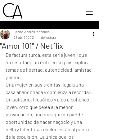
Carlos Andrés Mendiola
28 abr 2020
2 min de lectura
"Amor 101" / Netflix
De factura turca, esta serie juvenil que 
ha resultado un éxito en su país explora 
temas de libertad, autenticidad, amistad 
y amor.
Una mujer en sus treintas llega a una 
casa abandonada y comienza a recordar. 
Un solitario, filosófico y algo alcohólico 
joven, otro que pelea a la menor 
provocación, uno más que no pierde 
oportunidad de hacer negocio y una 
bella y talentosa rebelde están al punto 
de la expulsión. La única que los 