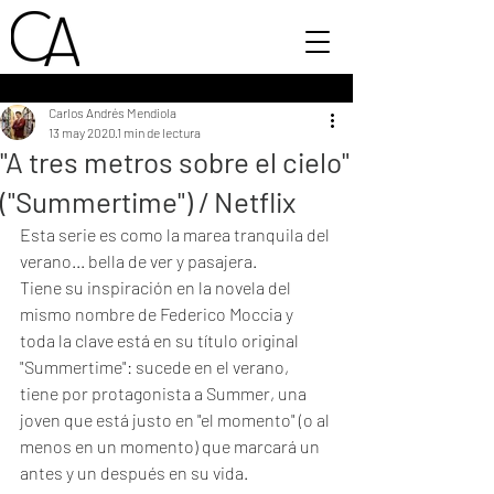
Carlos Andrés Mendiola
13 may 2020
1 min de lectura
"A tres metros sobre el cielo"
("Summertime") / Netflix
Esta serie es como la marea tranquila del 
verano... bella de ver y pasajera. 
Tiene su inspiración en la novela del 
mismo nombre de Federico Moccia y 
toda la clave está en su título original 
"Summertime": sucede en el verano, 
tiene por protagonista a Summer, una 
joven que está justo en "el momento" (o al 
menos en un momento) que marcará un 
antes y un después en su vida. 