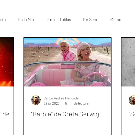
rto
En la Mira
En las Tablas
En Serie
Memo
Carlos Andrés Mendiola
22 jul 2023
5 min de lectura
" de
"Barbie" de Greta Gerwig
"S