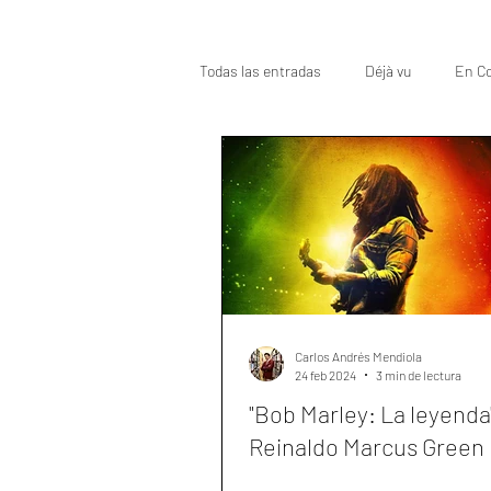
Todas las entradas
Déjà vu
En Co
Oscar
Top
Carlos Andrés Mendiola
24 feb 2024
3 min de lectura
"Bob Marley: La leyenda
Reinaldo Marcus Green