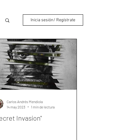
Inicia sesión/ Regístrate
Carlos Andrés Mendiola
14 may 2023
1 min de lectura
ecret Invasion"