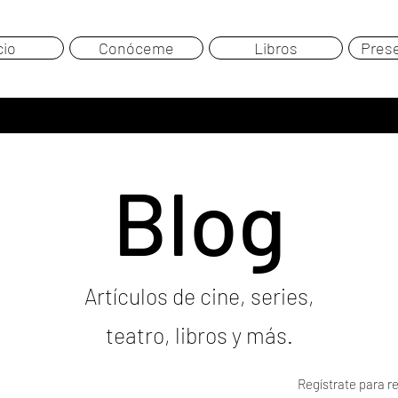
cio
Conóceme
Libros
Pres
Blog
Artículos de cine, series,
teatro, libros y más.
Regístrate para re