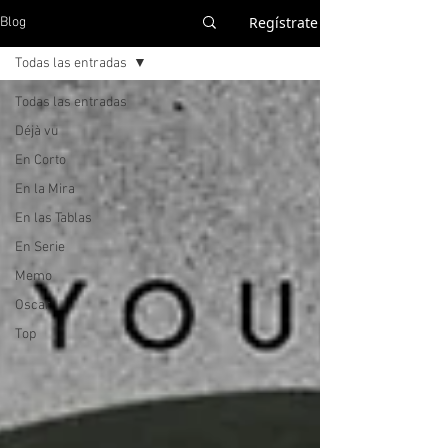
Regístrate
Blog
Todas las entradas
Todas las entradas
Déjà vu
En Corto
En la Mira
En las Tablas
En Serie
Memo
Oscar
Top