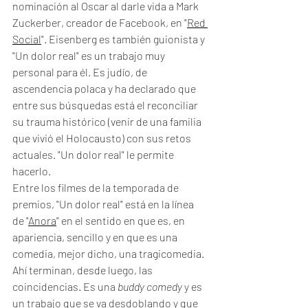
nominación al Oscar al darle vida a Mark 
Zuckerber, creador de Facebook, en "
Red 
Social
". Eisenberg es también guionista y 
"Un dolor real" es un trabajo muy 
personal para él. Es judío, de 
ascendencia polaca y ha declarado que 
entre sus búsquedas está el reconciliar 
su trauma histórico (venir de una familia 
que vivió el Holocausto) con sus retos 
actuales. "Un dolor real" le permite 
hacerlo.
Entre los filmes de la temporada de 
premios, "Un dolor real" está en la línea 
de "
Anora
" en el sentido en que es, en 
apariencia, sencillo y en que es una 
comedia, mejor dicho, una tragicomedia. 
Ahí terminan, desde luego, las 
coincidencias. Es una 
buddy comedy
 y es 
un trabajo que se va desdoblando y que 