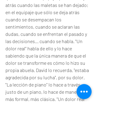
atrás cuando las maletas se han dejado; 
en el equipaje que sólo se deja atrás 
cuando se desempacan los 
sentimientos, cuando se aclaran las 
dudas, cuando se enfrentan el pasado y 
las decisiones... cuando se habla. "Un 
dolor real" habla de ello y lo hace 
sabiendo que la única manera de que el 
dolor se transforme es cómo lo hizo su 
propia abuela. David lo recuerda, "estaba 
agradecida por su lucha", por su dolor. 
"La lección de piano" lo hace a través 
justo de un piano, lo hace de manera 
más formal, más clásica. "Un dolor real" 
lo hace con humor porque sabe que 
donde hay risas deja de haber silencio y 
hay sanación.
🎬🎬🎬🎬