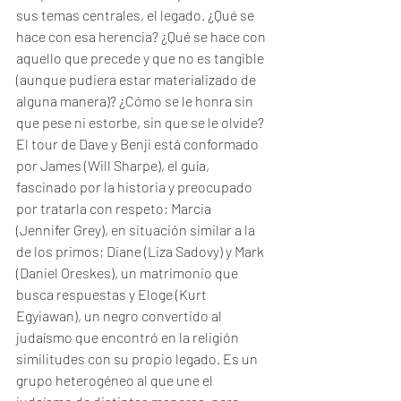
sus temas centrales, el legado. ¿Qué se 
hace con esa herencia? ¿Qué se hace con 
aquello que precede y que no es tangible 
(aunque pudiera estar materializado de 
alguna manera)? ¿Cómo se le honra sin 
que pese ni estorbe, sin que se le olvide?
El tour de Dave y Benji está conformado 
por James (Will Sharpe), el guía, 
fascinado por la historia y preocupado 
por tratarla con respeto; Marcia 
(Jennifer Grey), en situación similar a la 
de los primos; Diane (Liza Sadovy) y Mark 
(Daniel Oreskes), un matrimonio que 
busca respuestas y Eloge (Kurt 
Egyiawan), un negro convertido al 
judaísmo que encontró en la religión 
similitudes con su propio legado. Es un 
grupo heterogéneo al que une el 