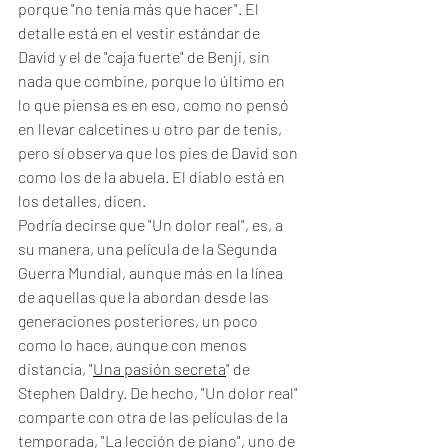
porque "no tenía más que hacer". El 
detalle está en el vestir estándar de 
David y el de "caja fuerte" de Benji, sin 
nada que combine, porque lo último en 
lo que piensa es en eso, como no pensó 
en llevar calcetines u otro par de tenis, 
pero sí observa que los pies de David son 
como los de la abuela. El diablo está en 
los detalles, dicen.
Podría decirse que "Un dolor real", es, a 
su manera, una película de la Segunda 
Guerra Mundial, aunque más en la línea 
de aquellas que la abordan desde las 
generaciones posteriores, un poco 
como lo hace, aunque con menos 
distancia, "
Una pasión secreta
" de 
Stephen Daldry. De hecho, "Un dolor real" 
comparte con otra de las películas de la 
temporada, "La lección de piano", uno de 