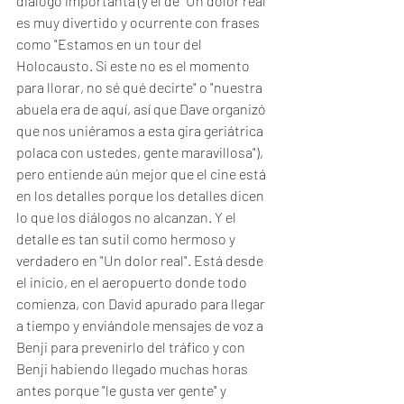
diálogo importanta (y el de "Un dolor real" 
es muy divertido y ocurrente con frases 
como "Estamos en un tour del 
Holocausto. Si este no es el momento 
para llorar, no sé qué decirte" o "nuestra 
abuela era de aquí, así que Dave organizó 
que nos uniéramos a esta gira geriátrica 
polaca con ustedes, gente maravillosa"), 
pero entiende aún mejor que el cine está 
en los detalles porque los detalles dicen 
lo que los diálogos no alcanzan. Y el 
detalle es tan sutil como hermoso y 
verdadero en "Un dolor real". Está desde 
el inicio, en el aeropuerto donde todo 
comienza, con David apurado para llegar 
a tiempo y enviándole mensajes de voz a 
Benji para prevenirlo del tráfico y con 
Benji habiendo llegado muchas horas 
antes porque "le gusta ver gente" y 