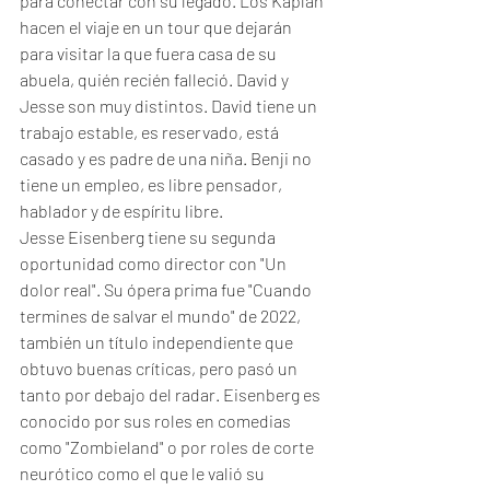
para conectar con su legado. Los Kaplan 
hacen el viaje en un tour que dejarán 
para visitar la que fuera casa de su 
abuela, quién recién falleció. David y 
Jesse son muy distintos. David tiene un 
trabajo estable, es reservado, está 
casado y es padre de una niña. Benji no 
tiene un empleo, es libre pensador, 
hablador y de espíritu libre.
Jesse Eisenberg tiene su segunda 
oportunidad como director con "Un 
dolor real". Su ópera prima fue "Cuando 
termines de salvar el mundo" de 2022, 
también un título independiente que 
obtuvo buenas críticas, pero pasó un 
tanto por debajo del radar. Eisenberg es 
conocido por sus roles en comedias 
como "Zombieland" o por roles de corte 
neurótico como el que le valió su 