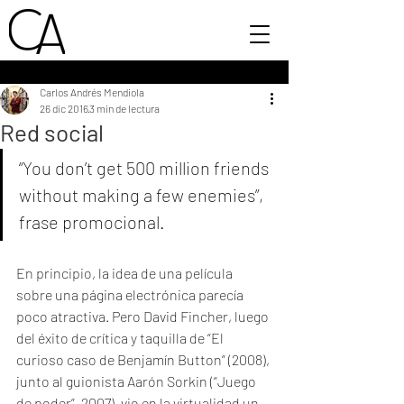
Carlos Andrés Mendiola
26 dic 2016
3 min de lectura
Red social
“You don’t get 500 million friends 
without making a few enemies”, 
frase promocional.
En principio, la idea de una película 
sobre una página electrónica parecía 
poco atractiva. Pero David Fincher, luego 
del éxito de crítica y taquilla de “El 
curioso caso de Benjamín Button” (2008), 
junto al guionista Aarón Sorkin (“Juego 
de poder”, 2007), vio en la virtualidad un 