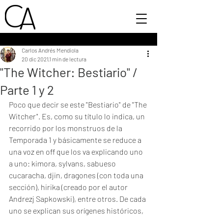
Carlos Andrés Mendiola
20 dic 2021
1 min de lectura
"The Witcher: Bestiario" /
Parte 1 y 2
Poco que decir se este "Bestiario" de "The 
Witcher". Es, como su título lo indica, un 
recorrido por los monstruos de la 
Temporada 1 y básicamente se reduce a 
una voz en off que los va explicando uno 
a uno: kimora, sylvans, sabueso 
cucaracha, djin, dragones (con toda una 
sección), hirika (creado por el autor 
Andrezj Sapkowski), entre otros. De cada 
uno se explican sus orígenes históricos, 