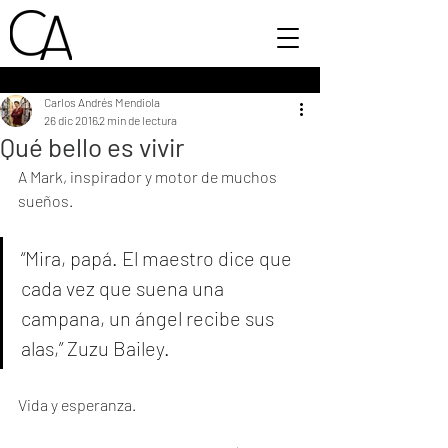
Carlos Andrés Mendiola
26 dic 2016
2 min de lectura
Qué bello es vivir
A Mark, inspirador y motor de muchos 
sueños.
“Mira, papá. El maestro dice que 
cada vez que suena una 
campana, un ángel recibe sus 
alas,” Zuzu Bailey.
Vida y esperanza.