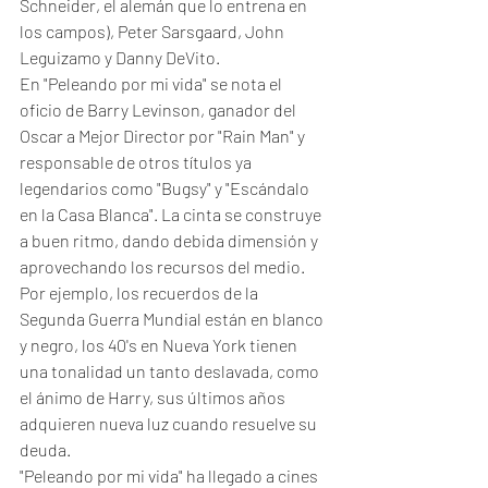
Schneider, el alemán que lo entrena en 
los campos), Peter Sarsgaard, John 
Leguizamo y Danny DeVito. 
En "Peleando por mi vida" se nota el 
oficio de Barry Levinson, ganador del 
Oscar a Mejor Director por "Rain Man" y 
responsable de otros títulos ya 
legendarios como "Bugsy" y "Escándalo 
en la Casa Blanca". La cinta se construye 
a buen ritmo, dando debida dimensión y 
aprovechando los recursos del medio. 
Por ejemplo, los recuerdos de la 
Segunda Guerra Mundial están en blanco 
y negro, los 40's en Nueva York tienen 
una tonalidad un tanto deslavada, como 
el ánimo de Harry, sus últimos años 
adquieren nueva luz cuando resuelve su 
deuda. 
"Peleando por mi vida" ha llegado a cines 