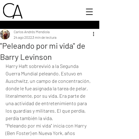
Carlos Andrés Mendiola
24 ago 2022
3 min de lectura
"Peleando por mi vida" de
Barry Levinson
Harry Haft sobrevivió a la Segunda 
Guerra Mundial peleando. Estuvo en 
Auschwitz, un campo de concentración, 
donde le fue asignada la tarea de pelar, 
literalmente, por su vida. Era parte de 
una actividad de entretenimiento para 
los guardias y militares. El que perdía, 
perdía también la vida. 
"Peleando por mi vida" inicia con Harry 
(Ben Foster) en Nueva York, años 