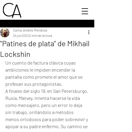
Carlos Andrés Mendiola
24 jun 2021
2 min de lectura
"Patines de plata" de Mikhail
Lockshin
Un cuento de factura clásica cuyas 
ambiciones le impiden encender la 
pantalla como promete el amor que se 
profesan sus protagonistas. 
A finales del siglo 19, en San Petersburgo, 
Rusia, Matvey, intenta hacerse la vida 
como mensajero, pero un error lo deja 
sin trabajo, orillándolo a métodos 
menos ortodoxos para poder sobrevivir y 
apoyar a su padre enfermo. Su camino se 