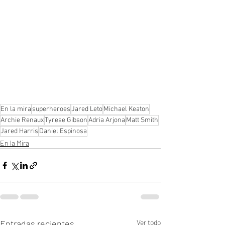
En la mira
superheroes
Jared Leto
Michael Keaton
Archie Renaux
Tyrese Gibson
Adria Arjona
Matt Smith
Jared Harris
Daniel Espinosa
En la Mira
Entradas recientes
Ver todo