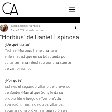
Carlos Andrés Mendiola
2 ene 2022
1 min de lectura
"Morbius" de Daniel Espinosa
¿De qué trata?
Michael Morbius tiene una rara 
enfermedad que en su búsqueda por 
curar termina infectado por una suerte 
de vampirismo. 
¿Por qué?
Este es el segundo villano del universo 
de Spider-Man al que Sony le da su 
propio filme luego de "Venom". Su 
aparición, más la de otros villanos, 
apunta a una próxima integración en 