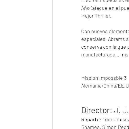
Efectos Especiales en
Año (ataque en el pu
Mejor Thriller.
Con nuevos elementos
especiales, Abrams so
conserva con la que p
manufacturada… misió
Mission Impossble 3
Alemania/China/EE.U
Director
: J. 
Reparto
: Tom Cruise
Rhames, Simon Pegg,