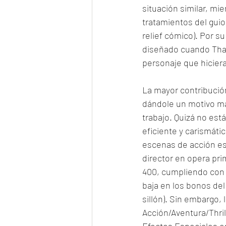
situación similar, mi
tratamientos del guio
relief cómico). Por s
diseñado cuando Than
personaje que hiciera
La mayor contribución
dándole un motivo má
trabajo. Quizá no est
eficiente y carismáti
escenas de acción est
director en opera pri
400, cumpliendo con l
baja en los bonos del
sillón). Sin embargo,
Acción/Aventura/Thril