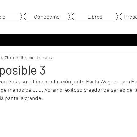
cio
Conóceme
Libros
Pres
ola
26 dic 2016
2 min de lectura
posible 3
con ésta, su última producción junto Paula Wagner para 
de manos de J. J. Abrams, exitoso creador de series de tel
la pantalla grande.