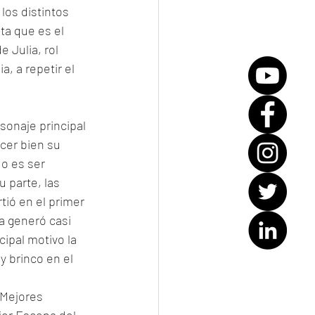
los distintos 
ta que es el 
 Julia, rol 
 a repetir el 
sonaje principal 
cer bien su 
o es ser 
 parte, las 
tió en el primer 
a generó casi 
ipal motivo la 
y brinco en el 
 Mejores 