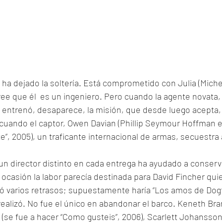
ha dejado la soltería. Está comprometido con Julia (Miche
e que él  es un ingeniero. Pero cuando la agente novata, 
en entrenó, desaparece, la misión, que desde luego acepta, 
cuando el captor, Owen Davian (Phillip Seymour Hoffman en
”, 2005), un traficante internacional de armas, secuestra a
un director distinto en cada entrega ha ayudado a conserv
 ocasión la labor parecía destinada para David Fincher quie
ó varios retrasos; supuestamente haría “Los amos de Dogt
ealizó. No fue el único en abandonar el barco. Keneth Bra
no (se fue a hacer “Como gusteis”, 2006), Scarlett Johansso