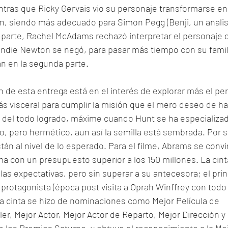
entras que Ricky Gervais vio su personaje transformarse en 
n, siendo más adecuado para Simon Pegg (Benji, un analis
u parte, Rachel McAdams rechazó interpretar el personaje de
die Newton se negó, para pasar más tiempo con su familia,
n en la segunda parte. 
 de esta entrega está en el interés de explorar más el per
s visceral para cumplir la misión que el mero deseo de ha
á del todo logrado, máxime cuando Hunt se ha especializad
co, pero hermético, aun así la semilla está sembrada. Por su
án al nivel de lo esperado. Para el filme, Abrams se convir
ma con un presupuesto superior a los 150 millones. La cint
as expectativas, pero sin superar a su antecesora; el princ
 protagonista (época post visita a Oprah Winffrey con todo 
 la cinta se hizo de nominaciones como Mejor Película de 
ler, Mejor Actor, Mejor Actor de Reparto, Mejor Dirección y