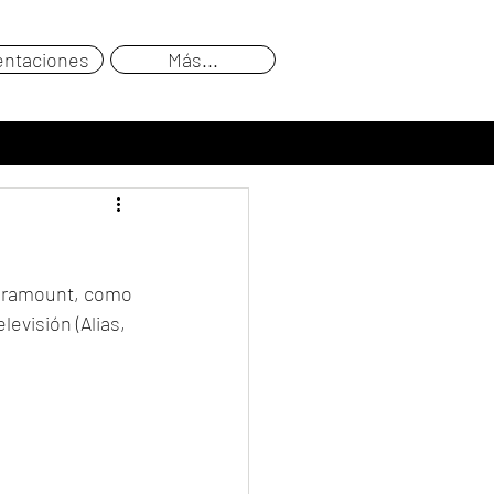
entaciones
Más...
Paramount, como 
evisión (Alias, 