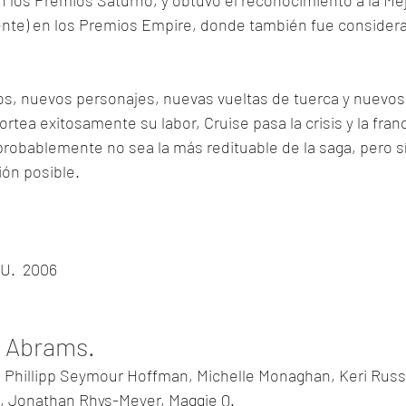
 los Premios Saturno, y obtuvo el reconocimiento a la Me
ente) en los Premios Empire, donde también fue considerad
, nuevos personajes, nuevas vueltas de tuerca y nuevos
rtea exitosamente su labor, Cruise pasa la crisis y la franq
robablemente no sea la más redituable de la saga, pero sí
n posible.  
U.  2006
J. Abrams.
, Phillipp Seymour Hoffman, Michelle Monaghan, Keri Russe
 Jonathan Rhys-Meyer, Maggie Q.