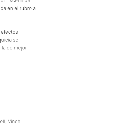
jor Escena del 
a en el rubro a 
 efectos 
uicia se 
 la de mejor 
ll, Vingh 