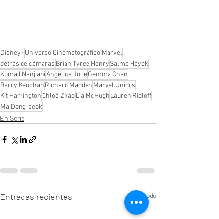
Disney+
Universo Cinematográfico Marvel
detrás de cámaras
Brian Tyree Henry
Salma Hayek
Kumail Nanjiani
Angelina Jolie
Gemma Chan
Barry Keoghan
Richard Madden
Marvel Unidos
Kit Harrington
Chloë Zhao
Lia McHugh
Lauren Ridloff
Ma Dong-seok
En Serie
Entradas recientes
Ver todo