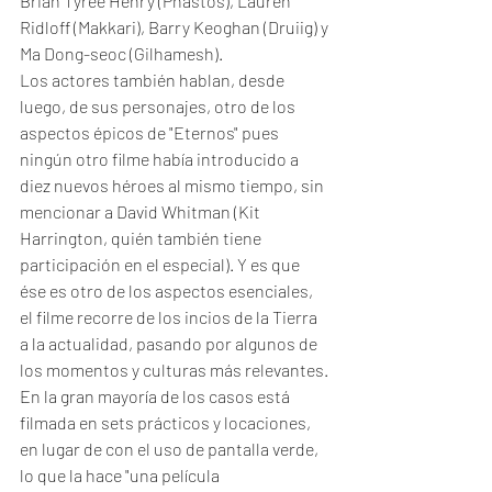
Brian Tyree Henry (Phastos), Lauren 
Ridloff (Makkari), Barry Keoghan (Druiig) y 
Ma Dong-seoc (Gilhamesh).   
Los actores también hablan, desde 
luego, de sus personajes, otro de los 
aspectos épicos de "Eternos" pues 
ningún otro filme había introducido a 
diez nuevos héroes al mismo tiempo, sin 
mencionar a David Whitman (Kit 
Harrington, quién también tiene 
participación en el especial). Y es que 
ése es otro de los aspectos esenciales, 
el filme recorre de los incios de la Tierra 
a la actualidad, pasando por algunos de 
los momentos y culturas más relevantes. 
En la gran mayoría de los casos está 
filmada en sets prácticos y locaciones, 
en lugar de con el uso de pantalla verde, 
lo que la hace "una película 