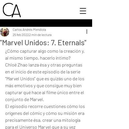
Carlos Andrés Mendiola
25 feb 2022
2 min de lectura
"Marvel Unidos: 7. Eternals"
¿Cómo capturar algo como la creación y, 
al mismo tiempo, hacerlo íntimo?
Chloë Zhao lanza ésa y otras preguntas 
en el inicio de este episodio de la serie 
"Marvel Unidos" que es quizás uno de los 
más emotivos y que consigue muy bien 
capturar qué hace al filme único entre el 
conjunto de Marvel.
El episodio recorre cuestiones cómo los 
orígenes del cómic y cómo su misión era 
precisamente ésa, crear una mitología 
para el Universo Marvel que a su vez 