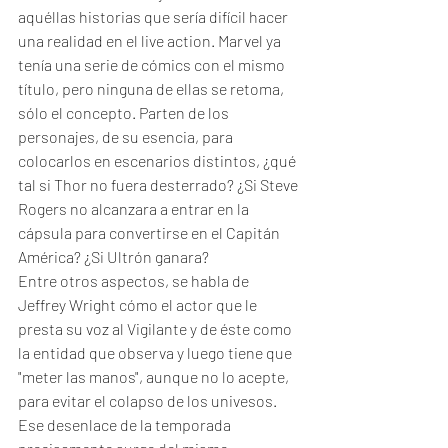
aquéllas historias que sería difícil hacer 
una realidad en el live action. Marvel ya 
tenía una serie de cómics con el mismo 
título, pero ninguna de ellas se retoma, 
sólo el concepto. Parten de los 
personajes, de su esencia, para 
colocarlos en escenarios distintos, ¿qué 
tal si Thor no fuera desterrado? ¿Si Steve 
Rogers no alcanzara a entrar en la 
cápsula para convertirse en el Capitán 
América? ¿Si Ultrón ganara?
Entre otros aspectos, se habla de 
Jeffrey Wright cómo el actor que le 
presta su voz al Vigilante y de éste como 
la entidad que observa y luego tiene que 
"meter las manos", aunque no lo acepte, 
para evitar el colapso de los univesos. 
Ese desenlace de la temporada 