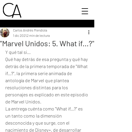
Carlos Andrés Mendiola
1 dic 2021
2 min de lectura
"Marvel Unidos: 5. What if...?"
Y qué tal si...
Qué hay detrás de esa pregunta y qué hay 
detrás de la primera temporada de "What 
if...?", la primera serie animada de 
antología de Marvel que plantea 
resoluciones distintas para los 
personajes es explicado en este episodio 
de Marvel Unidos.
La entrega cuénta como "What if...?" es 
un tanto como la dimensión 
desconocida y que surge, con el 
nacimiento de Disney+, de desarrollar 