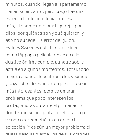
minutos, cuando llegan al apartamento 
tienen su encanto, pero luego hay una 
escena donde uno debía interesarse 
más, al conocer mejor a la pareja, por 
ellos, por quiénes son y qué quieren, y 
eso no sucede. Es error del guion. 
Sydney Sweeney está bastante bien 
como Pippa; la película recae en ella. 
Justice Smithe cumple, aunque sobre 
actúa en algunos momentos. Total, todo 
mejora cuando descubren a los vecinos 
y, vaya, sí es de esperarse que ellos sean 
más interesantes, pero es un gran 
problema que poco interesen los 
protagonistas durante el primer acto 
donde uno se pregunta si debiera seguir 
viendo o se cometió un error con la 
selección. Y es aún un mayor problema el 
que la película pierda una de sus grandes 