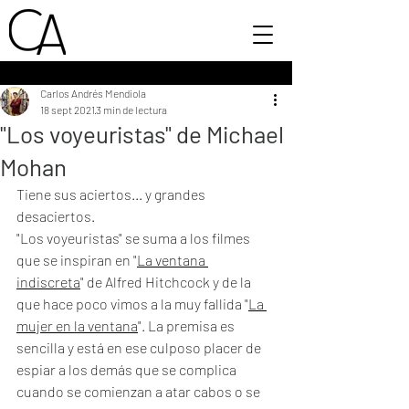
Carlos Andrés Mendiola
18 sept 2021
3 min de lectura
"Los voyeuristas" de Michael
Mohan
Tiene sus aciertos... y grandes 
desaciertos.
"Los voyeuristas" se suma a los filmes 
que se inspiran en "
La ventana 
indiscreta
" de Alfred Hitchcock y de la 
que hace poco vimos a la muy fallida "
La 
mujer en la ventana
". La premisa es 
sencilla y está en ese culposo placer de 
espiar a los demás que se complica 
cuando se comienzan a atar cabos o se 