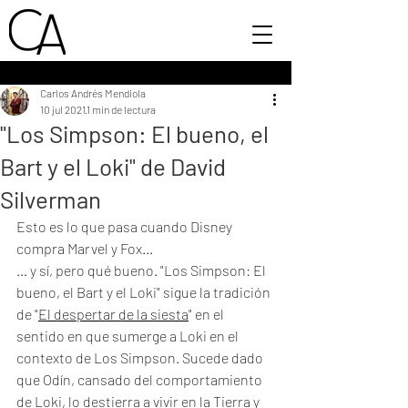
Carlos Andrés Mendiola
10 jul 2021
1 min de lectura
"Los Simpson: El bueno, el
Bart y el Loki" de David
Silverman
Esto es lo que pasa cuando Disney 
compra Marvel y Fox...
… y sí, pero qué bueno. "Los Simpson: El 
bueno, el Bart y el Loki" sigue la tradición 
de "
El despertar de la siesta
" en el 
sentido en que sumerge a Loki en el 
contexto de Los Simpson. Sucede dado 
que Odín, cansado del comportamiento 
de Loki, lo destierra a vivir en la Tierra y 