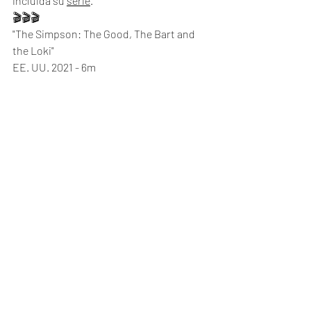
incluida su 
serie
. 
🎬🎬🎬
"The Simpson: The Good, The Bart and 
the Loki"
EE. UU. 2021 - 6m