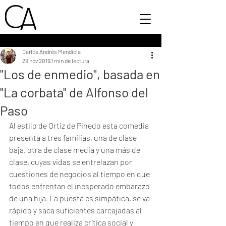
Carlos Andrés Mendiola
29 nov 2019
1 min de lectura
"Los de enmedio", basada en
"La corbata" de Alfonso del
Paso
Al estilo de Ortiz de Pinedo esta comedia 
presenta a tres familias, una de clase 
baja, otra de clase media y una más de 
clase, cuyas vidas se entrelazan por 
cuestiones de negocios al tiempo en que 
todos enfrentan el inesperado embarazo 
de una hija. La puesta es simpática, se va 
rápido y saca suficientes carcajadas al 
tiempo en que realiza crítica social y 