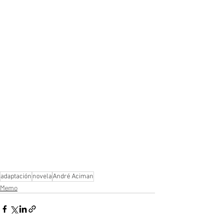
adaptación
novela
André Aciman
Memo