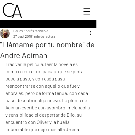
Carlos Andrés Mendiola
27 sept 2018
1 min de lectura
"Llámame por tu nombre" de
André Aciman
Tras ver la película, leer la novela es 
como recorrer un paisaje que se pinta 
paso a paso, y con cada pasa 
reencontrarse con aquello que fue y 
ahora es, pero de forma tenue; con cada 
paso descubrir algo nuevo. La pluma de 
Aciman escribe con asombro, melancolía 
y sensibilidad el despertar de Elio, su 
encuentro con Oliver y la huella 
imborrable que dejó más allá de esa 