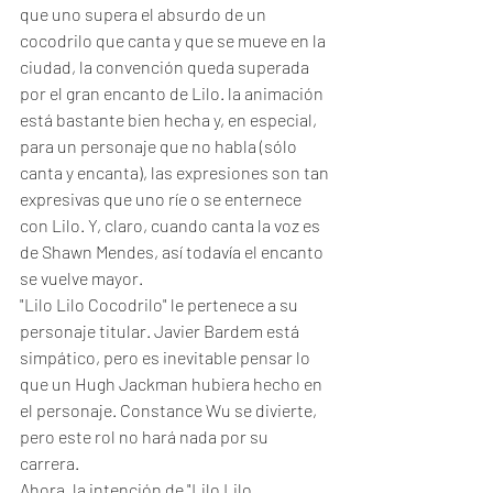
que uno supera el absurdo de un 
cocodrilo que canta y que se mueve en la 
ciudad, la convención queda superada 
por el gran encanto de Lilo. la animación 
está bastante bien hecha y, en especial, 
para un personaje que no habla (sólo 
canta y encanta), las expresiones son tan 
expresivas que uno ríe o se enternece 
con Lilo. Y, claro, cuando canta la voz es 
de Shawn Mendes, así todavía el encanto 
se vuelve mayor. 
"Lilo Lilo Cocodrilo" le pertenece a su 
personaje titular. Javier Bardem está 
simpático, pero es inevitable pensar lo 
que un Hugh Jackman hubiera hecho en 
el personaje. Constance Wu se divierte, 
pero este rol no hará nada por su 
carrera. 
Ahora, la intención de "Lilo Lilo 