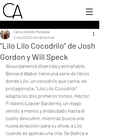
Carlos Andrés Mendiola
2 nov 2022
2 min de lectura
"Lilo Lilo Cocodrilo" de Josh
Gordon y Will Speck
Absurdamente divertida y entrañable.
Bernard Waber tiene una serie de libros 
donde Lilo, un cocodrilo que canta, es 
protagonista. "Lilo Lilo Cocodrilo" 
adapta los dos primeros tomos. Héctor 
P. Valenti (Javier Barderm), un mago 
venido a menos y endeudado hasta el 
cuello descubre, mientras busca una 
nueva atracción para su show, a Lilo 
cuando es apenas una cría. Se dedica a 