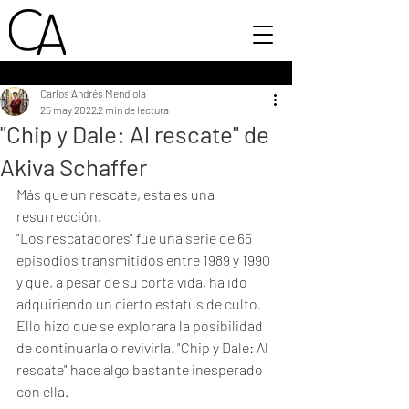
Carlos Andrés Mendiola
25 may 2022
2 min de lectura
"Chip y Dale: Al rescate" de
Akiva Schaffer
Más que un rescate, esta es una 
resurrección. 
"Los rescatadores" fue una serie de 65 
episodios transmitidos entre 1989 y 1990 
y que, a pesar de su corta vida, ha ido 
adquiriendo un cierto estatus de culto. 
Ello hizo que se explorara la posibilidad 
de continuarla o revivirla. "Chip y Dale: Al 
rescate" hace algo bastante inesperado 
con ella. 