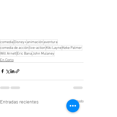
comedia
Disney+
animación
aventura
comedia de acción
live-action
Kiki Layne
Keke Palmer
Will Arnett
Eric Bana
John Mulaney
En Corto
Entradas recientes
Ver todo