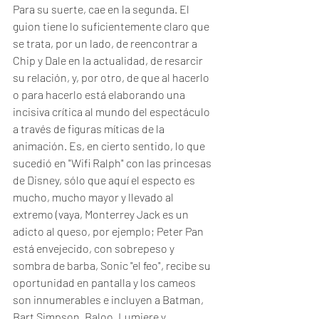
Para su suerte, cae en la segunda. El 
guion tiene lo suficientemente claro que 
se trata, por un lado, de reencontrar a 
Chip y Dale en la actualidad, de resarcir 
su relación, y, por otro, de que al hacerlo 
o para hacerlo está elaborando una 
incisiva crítica al mundo del espectáculo 
a través de figuras míticas de la 
animación. Es, en cierto sentido, lo que 
sucedió en "Wifi Ralph" con las princesas 
de Disney, sólo que aquí el especto es 
mucho, mucho mayor y llevado al 
extremo (vaya, Monterrey Jack es un 
adicto al queso, por ejemplo; Peter Pan 
está envejecido, con sobrepeso y 
sombra de barba, Sonic "el feo", recibe su 
oportunidad en pantalla y los cameos 
son innumerables e incluyen a Batman, 
Bart Simpson, Baloo, Lumiere y 