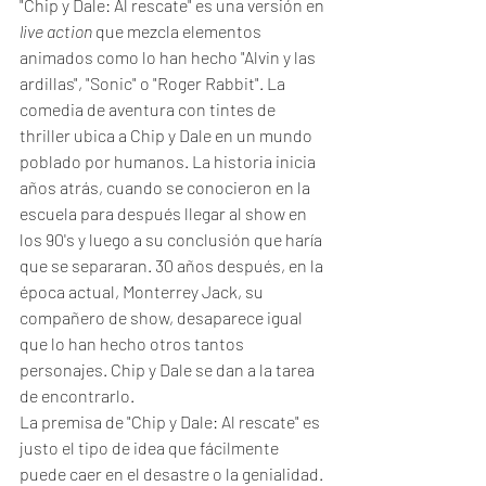
"Chip y Dale: Al rescate" es una versión en
live action 
que mezcla elementos 
animados como lo han hecho "Alvin y las 
ardillas", "Sonic" o "Roger Rabbit". La 
comedia de aventura con tintes de 
thriller ubica a Chip y Dale en un mundo 
poblado por humanos. La historia inicia 
años atrás, cuando se conocieron en la 
escuela para después llegar al show en 
los 90's y luego a su conclusión que haría 
que se separaran. 30 años después, en la 
época actual, Monterrey Jack, su 
compañero de show, desaparece igual 
que lo han hecho otros tantos 
personajes. Chip y Dale se dan a la tarea 
de encontrarlo. 
La premisa de "Chip y Dale: Al rescate" es 
justo el tipo de idea que fácilmente 
puede caer en el desastre o la genialidad. 