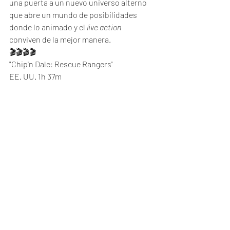
una puerta a un nuevo universo alterno 
que abre un mundo de posibilidades 
donde lo animado y el 
live action
conviven de la mejor manera. 
🎬🎬🎬🎬
"Chip'n Dale: Rescue Rangers"
EE. UU. 1h 37m