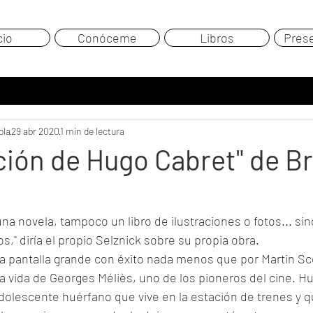
cio
Conóceme
Libros
Pres
ola
29 abr 2020
1 min de lectura
ción de Hugo Cabret" de Br
a novela, tampoco un libro de ilustraciones o fotos... sin
" diría el propio Selznick sobre su propia obra.
a la pantalla grande con éxito nada menos que por Martin S
la vida de Georges Méliès, uno de los pioneros del cine. Hu
dolescente huérfano que vive en la estación de trenes y q