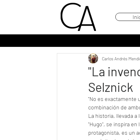
Ini
Carlos Andrés Mendi
"La inven
Selznick
"No es exactamente un
combinación de ambos,
La historia, llevada 
"Hugo", se inspira en 
protagonista, es un a