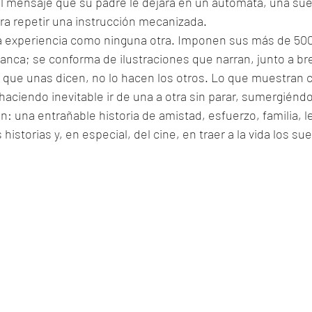
l mensaje que su padre le dejara en un autómata, una sue
a repetir una instrucción mecanizada. 
na experiencia como ninguna otra. Imponen sus más de 500
lanca; se conforma de ilustraciones que narran, junto a bre
 que unas dicen, no lo hacen los otros. Lo que muestran 
 haciendo inevitable ir de una a otra sin parar, sumergiénd
: una entrañable historia de amistad, esfuerzo, familia, l
 historias y, en especial, del cine, en traer a la vida los su