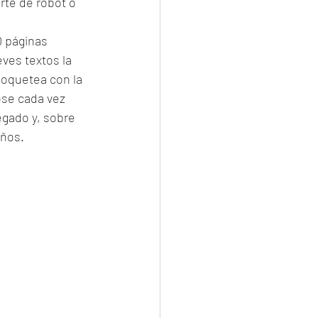
rte de robot o 
 páginas 
ves textos la 
coquetea con la 
ose cada vez 
egado y, sobre 
eños. 