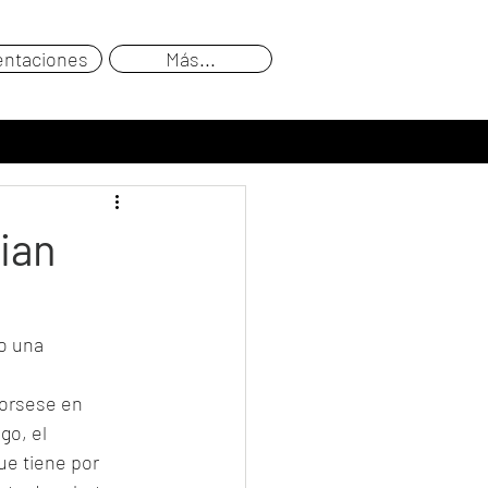
entaciones
Más...
ian
o una 
corsese en 
go, el 
ue tiene por 