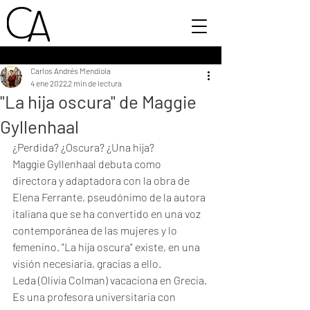
Carlos Andrés Mendiola
4 ene 2022
2 min de lectura
"La hija oscura" de Maggie
Gyllenhaal
¿Perdida? ¿Oscura? ¿Una hija?
Maggie Gyllenhaal debuta como 
directora y adaptadora con la obra de 
Elena Ferrante, pseudónimo de la autora 
italiana que se ha convertido en una voz 
contemporánea de las mujeres y lo 
femenino. "La hija oscura" existe, en una 
visión necesiaria, gracias a ello. 
Leda (Olivia Colman) vacaciona en Grecia. 
Es una profesora universitaria con 