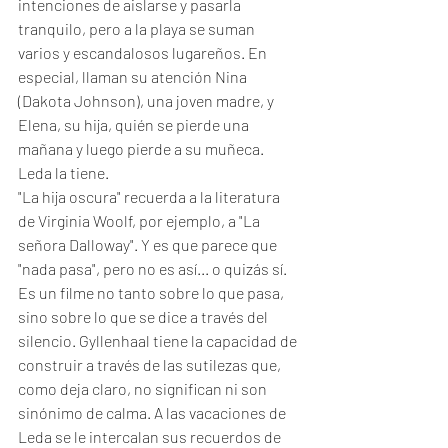
intenciones de aislarse y pasarla 
tranquilo, pero a la playa se suman 
varios y escandalosos lugareños. En 
especial, llaman su atención Nina 
(Dakota Johnson), una joven madre, y 
Elena, su hija, quién se pierde una 
mañana y luego pierde a su muñeca. 
Leda la tiene. 
"La hija oscura" recuerda a la literatura 
de Virginia Woolf, por ejemplo, a "La 
señora Dalloway". Y es que parece que 
"nada pasa", pero no es así... o quizás sí. 
Es un filme no tanto sobre lo que pasa, 
sino sobre lo que se dice a través del 
silencio. Gyllenhaal tiene la capacidad de 
construir a través de las sutilezas que, 
como deja claro, no significan ni son 
sinónimo de calma. A las vacaciones de 
Leda se le intercalan sus recuerdos de 