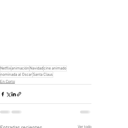
Netflix
animación
Navidad
cine animado
nominada al Oscar
Santa Claus
En Corto
Entradas recientes
Ver todo