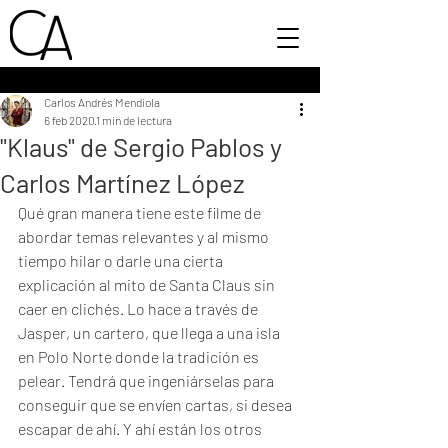
Carlos Andrés Mendiola
6 feb 2020
1 min de lectura
"Klaus" de Sergio Pablos y
Carlos Martínez López
Qué gran manera tiene este filme de 
abordar temas relevantes y al mismo 
tiempo hilar o darle una cierta 
explicación al mito de Santa Claus sin 
caer en clichés. Lo hace a través de 
Jasper, un cartero, que llega a una isla 
en Polo Norte donde la tradición es 
pelear. Tendrá que ingeniárselas para 
conseguir que se envíen cartas, si desea 
escapar de ahí. Y ahí están los otros 