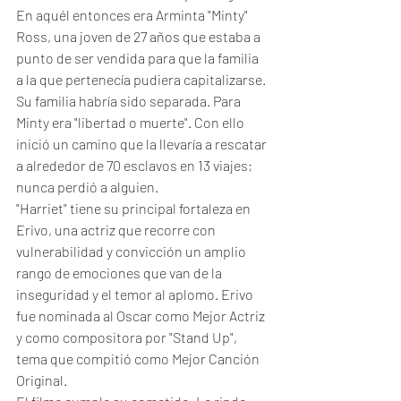
En aquél entonces era Arminta "Minty" 
Ross, una joven de 27 años que estaba a 
punto de ser vendida para que la familia 
a la que pertenecía pudiera capitalizarse. 
Su familia habría sido separada. Para 
Minty era "libertad o muerte". Con ello 
inició un camino que la llevaría a rescatar 
a alrededor de 70 esclavos en 13 viajes; 
nunca perdió a alguien. 
"Harriet" tiene su principal fortaleza en 
Erivo, una actriz que recorre con 
vulnerabilidad y convicción un amplio 
rango de emociones que van de la 
inseguridad y el temor al aplomo. Erivo 
fue nominada al Oscar como Mejor Actriz 
y como compositora por "Stand Up", 
tema que compitió como Mejor Canción 
Original. 