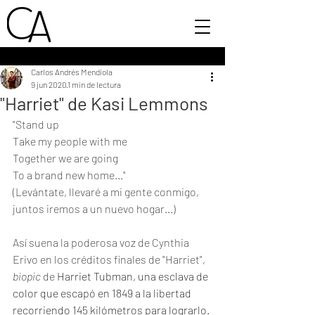
Carlos Andrés Mendiola
9 jun 2020
1 min de lectura
"Harriet" de Kasi Lemmons
"Stand up
Take my people with me
Together we are going
To a brand new home..."
(Levántate, llevaré a mi gente conmigo, 
juntos iremos a un nuevo hogar...)
Así suena la poderosa voz de Cynthia 
Erivo en los créditos finales de "Harriet", 
biopic 
de 
Harriet Tubman, una esclava de 
color que escapó en 1849 a la libertad 
recorriendo 145 kilómetros para lograrlo. 