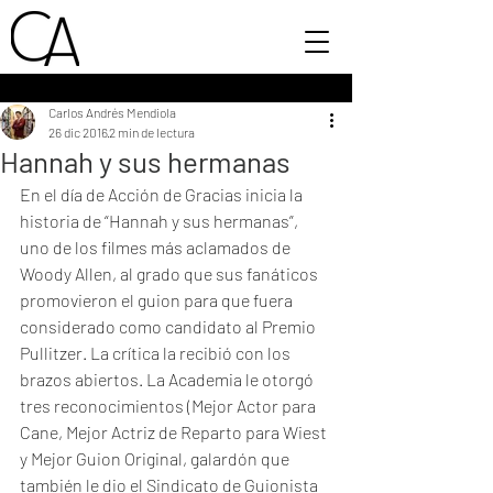
Carlos Andrés Mendiola
26 dic 2016
2 min de lectura
Hannah y sus hermanas
En el día de Acción de Gracias inicia la 
historia de “Hannah y sus hermanas”, 
uno de los filmes más aclamados de 
Woody Allen, al grado que sus fanáticos 
promovieron el guion para que fuera 
considerado como candidato al Premio 
Pullitzer. La crítica la recibió con los 
brazos abiertos. La Academia le otorgó 
tres reconocimientos (Mejor Actor para 
Cane, Mejor Actriz de Reparto para Wiest 
y Mejor Guion Original, galardón que 
también le dio el Sindicato de Guionista 