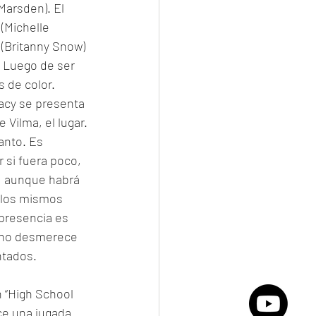
arsden). El 
(Michelle 
r (Britanny Snow) 
. Luego de ser 
 de color. 
racy se presenta 
Vilma, el lugar.
anto. Es 
 si fuera poco, 
, aunque habrá 
 los mismos 
presencia es 
y no desmerece 
ntados.
 “High School 
ce una jugada 