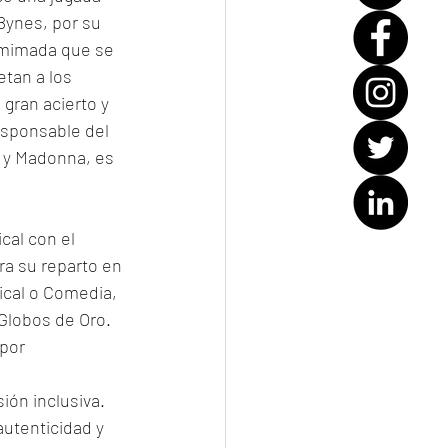
Bynes, por su 
 mimada que se 
tan a los 
gran acierto y 
esponsable del 
p y Madonna, es 
cal con el 
ra su reparto en 
ical o Comedia, 
 Globos de Oro. 
por 
ión inclusiva. 
autenticidad y 