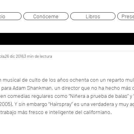
cio
Conóceme
Libros
Pres
ola
26 dic 2016
3 min de lectura
n musical de culto de los años ochenta con un reparto mul
 para Adam Shankman, un director que no ha hecho más q
 en comedias regulares como “Niñera a prueba de balas” y 
2005). Y sin embargo “Hairspray” es una verdadera y muy a
trabajo más fresco e inteligente del californiano.