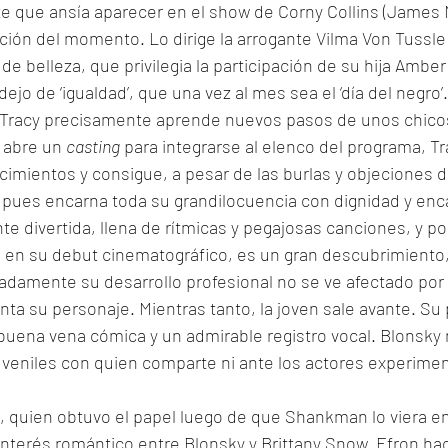
e que ansía aparecer en el show de Corny Collins (James M
ión del momento. Lo dirige la arrogante Vilma Von Tussle 
a de belleza, que privilegia la participación de su hija Ambe
ejo de ‘igualdad’, que una vez al mes sea el ‘día del negro’
 Tracy precisamente aprende nuevos pasos de unos chicos
abre un 
casting
 para integrarse al elenco del programa, T
mientos y consigue, a pesar de las burlas y objeciones de 
a pues encarna toda su grandilocuencia con dignidad y enc
 divertida, llena de rítmicas y pegajosas canciones, y por
y, en su debut cinematográfico, es un gran descubrimiento
nadamente su desarrollo profesional no se ve afectado por
ta su personaje. Mientras tanto, la joven sale avante. Su 
 buena vena cómica y un admirable registro vocal. Blonsk
 juveniles con quien comparte ni ante los actores experime
 quien obtuvo el papel luego de que Shankman lo viera en
l interés romántico entre Blonsky y Brittany Snow. Efron ha