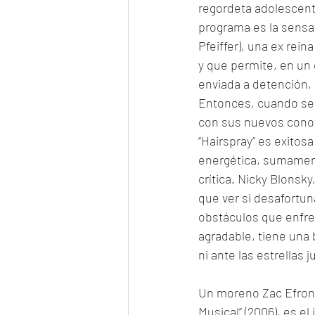
regordeta adolescent
programa es la sensac
Pfeiffer), una ex rein
y que permite, en un d
enviada a detención,
Entonces, cuando se 
con sus nuevos conoci
“Hairspray” es exitos
energética, sumamente
crítica. Nicky Blonsk
que ver si desafortu
obstáculos que enfren
agradable, tiene una
ni ante las estrellas
Un moreno Zac Efron,
Musical” (2006), es e