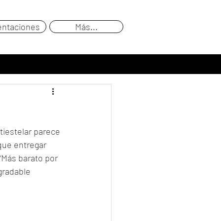
entaciones
Más...
tiestelar parece 
ue entregar 
“Más barato por 
gradable 