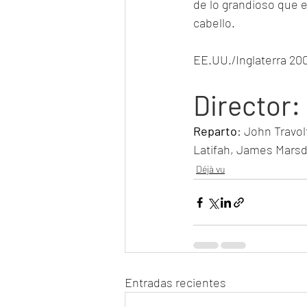
de lo grandioso que e
cabello.
EE.UU./Inglaterra 20
Director
:
Reparto
: John Travol
Latifah, James Marsd
Déjà vu
Entradas recientes