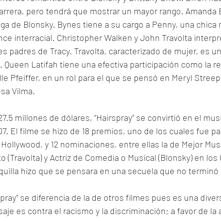
carrera, pero tendrá que mostrar un mayor rango. Amanda 
iga de Blonsky. Bynes tiene a su cargo a Penny, una chica
ce interracial. Christopher Walken y John Travolta interpre
s padres de Tracy. Travolta, caracterizado de mujer, es un 
Queen Latifah tiene una efectiva participación como la r
elle Pfeiffer, en un rol para el que se pensó en Meryl Stree
sa Vilma. 
.5 millones de dólares, “Hairspray” se convirtió en el musi
7. El filme se hizo de 18 premios, uno de los cuales fue pa
e Hollywood, y 12 nominaciones, entre ellas la de Mejor Mus
o (Travolta) y Actriz de Comedia o Musical (Blonsky) en los
 taquilla hizo que se pensara en una secuela que no terminó 
pray” se diferencia de la de otros filmes pues es una divers
aje es contra el racismo y la discriminación; a favor de la 