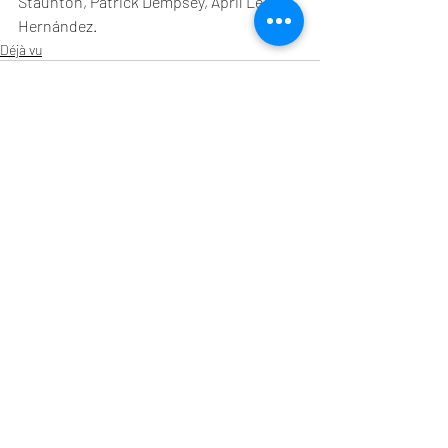
Staunton, Patrick Dempsey, April Lee 
Hernández.
Déjà vu
Entradas recientes
Ver todo