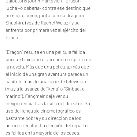
Galbatorix (John Malkovich). Eragon 
lucha –o debería- contra ese destino que 
no eligió, crece, junto con su dragona 
Shaphira (voz de Rachel Weisz), y se 
enfrenta por primera vez al ejército del 
tirano. 
“Eragon” resulta en una película fallida 
porque traiciono el verdadero espíritu de 
la novela. Más que una película, más que 
el inicio de una gran aventura parece un 
capítulo más de una serie de televisión 
(muy a la usanza de “Xena” o “Sinbad, el 
marino”). Fangmeir deja ver su 
inexperiencia tras la silla del director. Su 
uso del lenguaje cinematográfico es 
bastante pobre y su dirección de los 
actores regular. La elección del reparto 
es fallida en la mayoría de los casos. 