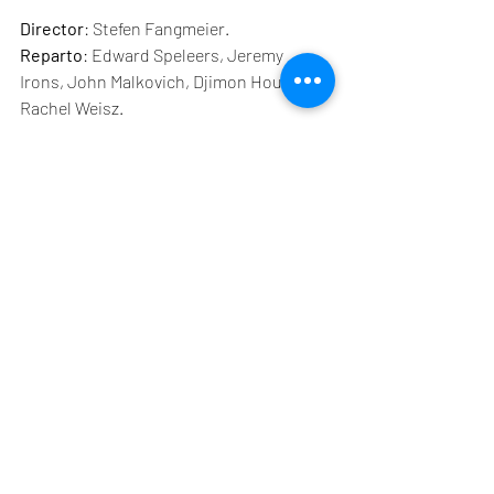
Director
: Stefen Fangmeier.
Reparto
: Edward Speleers, Jeremy 
Irons, John Malkovich, Djimon Hounsou, 
Rachel Weisz.
Déjà vu
Entradas recientes
Ver todo