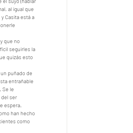
 el suyo (hablar 
l, al igual que 
 y Casita está a 
onerle 
 y que no 
cil seguirles la 
ue quizás esto 
, un puñado de 
sta entrañable 
 Se le 
 del ser 
e espera. 
 como han hecho 
ecientes como 