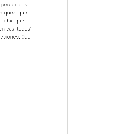
 personajes, 
Márquez, que 
icidad que, 
en casi todos" 
presiones. Qué 