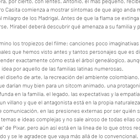
ra, por cierto, con lentes. Antonio, el más pequeño, recibe
ro Casita comienza a mostrar síntomas de que algo anda ma
 al milagro de los Madrigal. Antes de que la flama se extinga 
e, Mirabel deberá descubrir qué amenaza a su familia y p
mino los tropiezos del filme: canciones poco imaginativas
ales que hemos visto antes y tantos personajes que es difí
tender exactamente cómo está el árbol geneálogico, aunq
 idea por aquello de las familias latinas numerosas. 
 el diseño de arte, la recreación del ambiente colombiano
e darían muy bien para un sitcom animado, una protagoni
funda en la familia, el legado, las expectativas y la empatía.
n villano y que el antagonista está en la propia naturaleza
e comunicación, en las presiones externas por ser quién s
 temas e ideas complejas y no sale airoso de todas ellas
e" de Pixar, pero aún así está en la línea de lo que otros r
o y se le agradece que vaya más allá de lo convencional. 