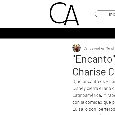
Ini
Carlos Andrés Mendi
"Encanto"
Charise C
¡Qué encanto es y tie
Disney cierra el año 
Latinoamérica. Mirabe
con la comidad que p
Luisa) o son "perferos