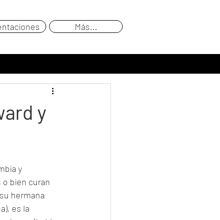
entaciones
Más...
ward y
mbia y 
 o bien curan 
(su hermana 
), es la 