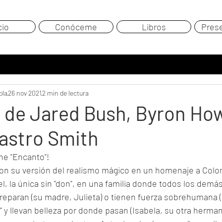
cio
Conóceme
Libros
Pres
ola
26 nov 2021
2 min de lectura
 de Jared Bush, Byron Ho
astro Smith
ne "Encanto"!
con su versión del realismo mágico en un homenaje a Colo
l, la única sin "don", en una familia donde todos los demás
reparan (su madre, Julieta) o tienen fuerza sobrehumana 
" y llevan belleza por donde pasan (Isabela, su otra hermana