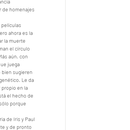
ancia 
ar de homenajes 
películas 
ero ahora es la 
ar la muerte 
man el círculo 
Más aún, con 
que juega 
 bien sugieren 
 genético. Le da 
 propio en la 
stá el hecho de 
 sólo porque 
a de Iris y Paul 
te y de pronto 