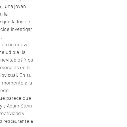
), una joven 
n la 
que la Iris de 
ide investigar 
. 
e da un nuevo 
eludible, la 
nevitable? Y es 
rsonajes es la 
ovisual. En su 
r momento a la 
uede 
que parece que 
ky y Adam Stein 
reatividad y 
o restaurante a 