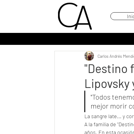
Ini
Carlos Andrés Mendi
"Destino 
Lipovsky 
"Todos tenemo
mejor morir c
La sangre late... y cor
A la familia de "Desti
años. En esta ocasión