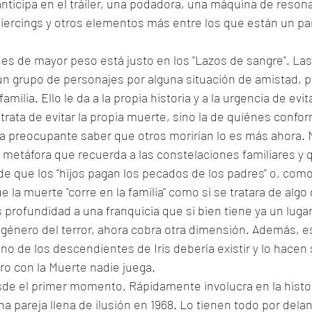
anticipa en el tráiler, una podadora, una máquina de reson
ercings y otros elementos más entre los que están un p
es de mayor peso está justo en los "Lazos de sangre". Las 
un grupo de personajes por alguna situación de amistad, p
amilia. Ello le da a la propia historia y a la urgencia de evit
 trata de evitar la propia muerte, sino la de quiénes confor
ra preocupante saber que otros morirían lo es más ahora. 
 metáfora que recuerda a las constelaciones familiares y 
e que los "hijos pagan los pecados de los padres" o, como
e la muerte "corre en la familia" como si se tratara de algo
 profundidad a una franquicia que si bien tiene ya un lugar
el género del terror, ahora cobra otra dimensión. Además, e
no de los descendientes de Iris debería existir y lo hacen
ero con la Muerte nadie juega. 
sde el primer momento. Rápidamente involucra en la histori
na pareja llena de ilusión en 1968. Lo tienen todo por delan