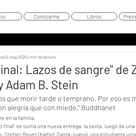
cio
Conóceme
Libros
Pres
ola
15 may 2025
4 min de lectura
final: Lazos de sangre" de
y Adam B. Stein
s que morir tarde o temprano. Por eso es 
on alegría que con miedo," Buddhanet
re en la familia. 
no final" se suma una nueva entrega, la sexta, luego de una
, Stefani Reyes (Kaitlyn Santa Juana), una estudiante unive