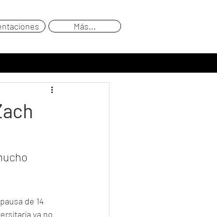
entaciones
Más...
 Zach
mucho 
 pausa de 14 
rsitaria ya no 