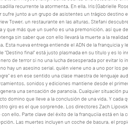
dilla recurrente la atormenta. En ella, Iris (Gabrielle Rose
r sufre junto a un grupo de asistentes un trágico destino e
iew Tower, un restaurante en las alturas. Stefani descubre 
a y que más que un sueño es una premonición, así que dec
enga sin saber que con ello llevará la muerte a la realidad
na. Esta nueva entrega entiende el ADN de la franquicia y l
 "Destino final" está justo plasmada en su título y es lo inn
nero de terror si no una lucha desesperada por evitar lo in
" no hay un asesino serial, quién viene uno a uno por los pe
gre" es en ese sentido una clase maestra de lenguaje audi
camientos, sonidos y ediciones mantiene desde el prime
o genera una sensación de paranoia. Cualquier situación p
to domino que lleve a la conclusión de una vida. Y cada 
otro giro es el que sorprende. Los directores Zach Lipovs
con ello. Parte clave del éxito de la franquciia está en la c
epción. Las muertes incluyen un coche de basura, el propi