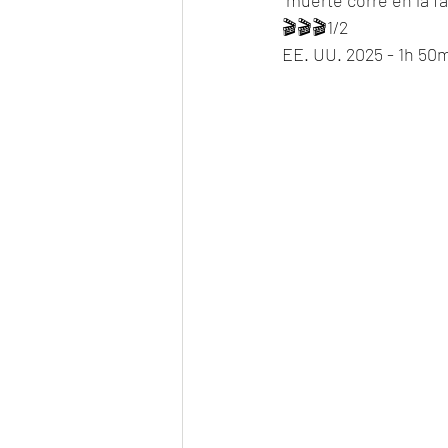
"muerte corre en la f
🎬🎬🎬1/2
EE. UU. 2025 - 1h 50