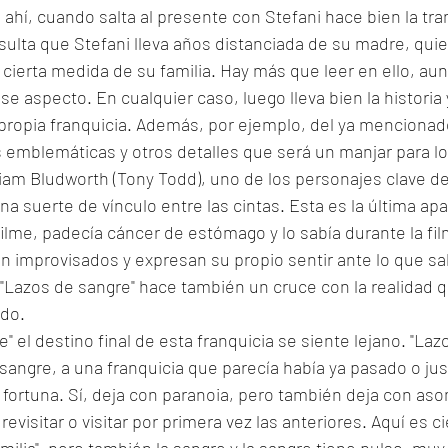
 ahí, cuando salta al presente con Stefani hace bien la tra
esulta que Stefani lleva años distanciada de su madre, quie
 cierta medida de su familia. Hay más que leer en ello, aunq
ese aspecto. En cualquier caso, luego lleva bien la histori
 propia franquicia. Además, por ejemplo, del ya mencionado
emblemáticas y otros detalles que será un manjar para los
am Bludworth (Tony Todd), uno de los personajes clave de 
a suerte de vínculo entre las cintas. Esta es la última apa
 filme, padecía cáncer de estómago y lo sabía durante la fi
n improvisados y expresan su propio sentir ante lo que sab
, "Lazos de sangre" hace también un cruce con la realidad q
do. 
 el destino final de esta franquicia se siente lejano. "Lazo
sangre, a una franquicia que parecía había ya pasado o just
na fortuna. Sí, deja con paranoia, pero también deja con as
evisitar o visitar por primera vez las anteriores. Aquí es ci