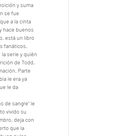
nsición y suma 
n se fue 
ue a la cinta 
a y hace buenos 
, está un libro 
 fanáticos. 
la serie y quién 
rición de Todd, 
lmación. Parte 
ía le era ya 
ue le da 
s de sangre" le 
o vivido su 
ombro, deja con 
erto que la 