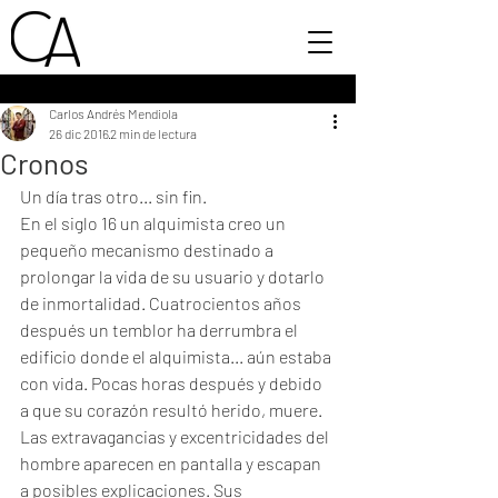
Carlos Andrés Mendiola
26 dic 2016
2 min de lectura
Cronos
Un día tras otro... sin fin. 
En el siglo 16 un alquimista creo un 
pequeño mecanismo destinado a 
prolongar la vida de su usuario y dotarlo 
de inmortalidad. Cuatrocientos años 
después un temblor ha derrumbra el 
edificio donde el alquimista... aún estaba 
con vida. Pocas horas después y debido 
a que su corazón resultó herido, muere. 
Las extravagancias y excentricidades del 
hombre aparecen en pantalla y escapan 
a posibles explicaciones. Sus 