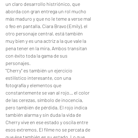
un claro desarrollo histriónico, que 
aborda con gran entrega un rol mucho 
más maduro y que no le teme a verse mal 
o feo en pantalla. Ciara Bravo (Emily), el 
otro personaje central, está también 
muy bien y es una actriz a la que vale la 
pena tener en la mira. Ambos transitan 
con éxito toda la gama de sus 
personajes.
"Cherry" es también un ejercicio 
estilístico interesante, con una 
fotografía y elementos que 
constantemente se van al rojo... el color 
de las cerezas, símbolo de inocencia, 
pero también de pérdida. El rojo indica 
también alarma y sin duda la vida de 
Cherry vive en ese estado y oscila entre 
esos extremos. El filme no se percata de 
que ése también es su estado. Lo que 