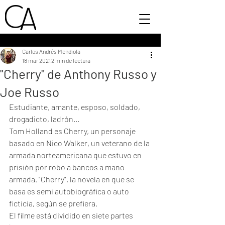
Carlos Andrés Mendiola
18 mar 2021
2 min de lectura
"Cherry" de Anthony Russo y
Joe Russo
Estudiante, amante, esposo, soldado, 
drogadicto, ladrón...
Tom Holland es Cherry, un personaje 
basado en Nico Walker, un veterano de la 
armada norteamericana que estuvo en 
prisión por robo a bancos a mano 
armada. "Cherry", la novela en que se 
basa es semi autobiográfica o auto 
ficticia, según se prefiera. 
El filme está dividido en siete partes 