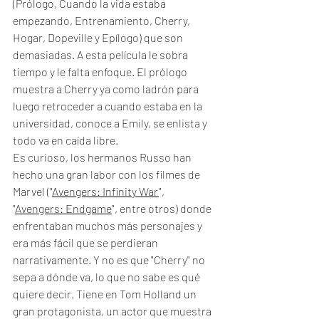
(Prólogo, Cuando la vida estaba 
empezando, Entrenamiento, Cherry, 
Hogar, Dopeville y Epílogo) que son 
demasiadas. A esta película le sobra 
tiempo y le falta enfoque. El prólogo 
muestra a Cherry ya como ladrón para 
luego retroceder a cuando estaba en la 
universidad, conoce a Emily, se enlista y 
todo va en caída libre. 
Es curioso, los hermanos Russo han 
hecho una gran labor con los filmes de  
Marvel ("
Avengers: Infinity War
", 
"
Avengers: Endgame
", entre otros) donde 
enfrentaban muchos más personajes y 
era más fácil que se perdieran 
narrativamente. Y no es que "Cherry" no 
sepa a dónde va, lo que no sabe es qué 
quiere decir. Tiene en Tom Holland un 
gran protagonista, un actor que muestra 