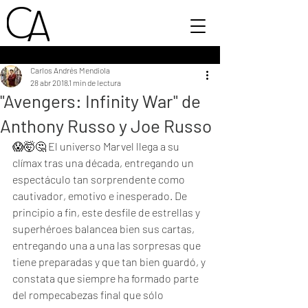
Carlos Andrés Mendiola
28 abr 2018
1 min de lectura
"Avengers: Infinity War" de
Anthony Russo y Joe Russo
😱🤯🤔 El universo Marvel llega a su 
clímax tras una década, entregando un 
espectáculo tan sorprendente como 
cautivador, emotivo e inesperado. De 
principio a fin, este desfile de estrellas y 
superhéroes balancea bien sus cartas, 
entregando una a una las sorpresas que 
tiene preparadas y que tan bien guardó, y 
constata que siempre ha formado parte 
del rompecabezas final que sólo 