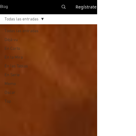
Regístrate
Blog
Todas las entradas
Todas las entradas
Déjà vu
En Corto
En la Mira
En las Tablas
En Serie
Memo
Oscar
Top