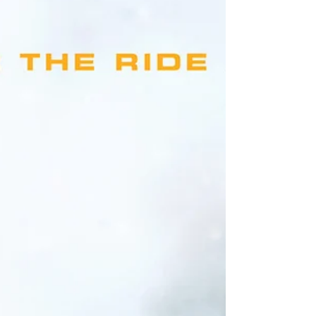
"Hijack" (Secuestro aéreo)