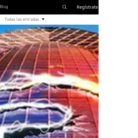
Regístrate
Blog
Todas las entradas
Todas las entradas
Déjà vu
En Corto
En la Mira
En las Tablas
En Serie
Memo
Oscar
Top