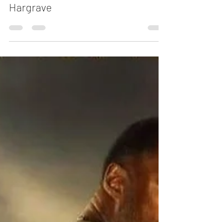
Carlos Andrés Mendiola
18 jun 2023
3 min de lectura
"Misión de restacate 2" de Sam
Hargrave