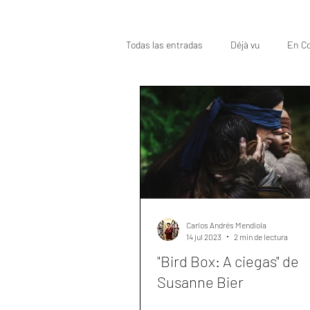
Todas las entradas
Déjà vu
En Co
Oscar
Top
Carlos Andrés Mendiola
14 jul 2023
2 min de lectura
"Bird Box: A ciegas" de
Susanne Bier