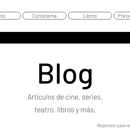
cio
Conóceme
Libros
Pres
Blog
Artículos de cine, series,
teatro, libros y más.
Regístrate para re