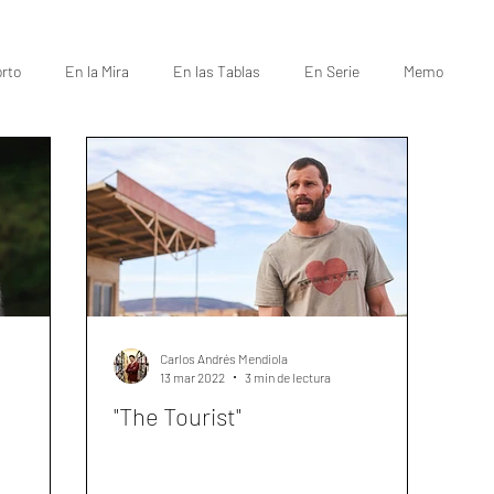
rto
En la Mira
En las Tablas
En Serie
Memo
Carlos Andrés Mendiola
13 mar 2022
3 min de lectura
"The Tourist"