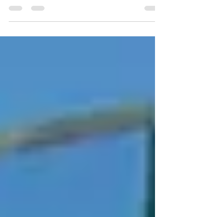
26 mar 2022
2 min de lectura
"Eiffel" de Martin Bourboulon