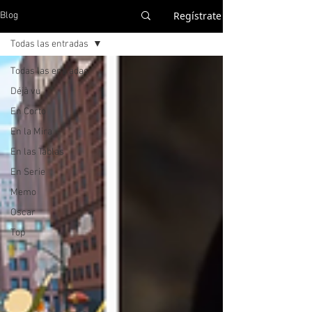
Regístrate
Blog
Todas las entradas
Todas las entradas
Déjà vu
En Corto
En la Mira
En las Tablas
En Serie
Memo
Oscar
Top