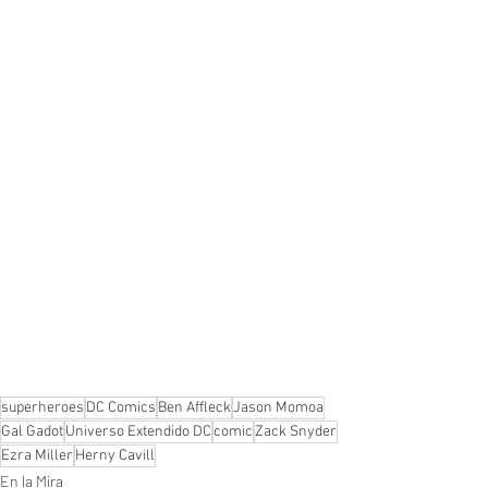
superheroes
DC Comics
Ben Affleck
Jason Momoa
Gal Gadot
Universo Extendido DC
comic
Zack Snyder
Ezra Miller
Herny Cavill
En la Mira