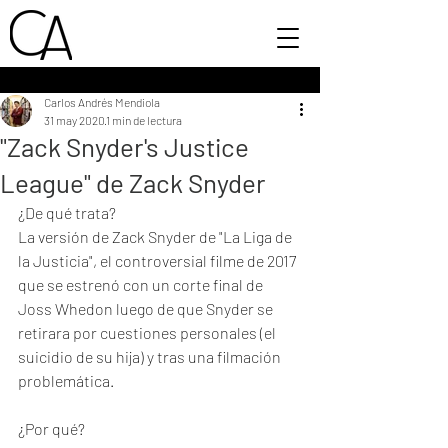
Carlos Andrés Mendiola
31 may 2020
1 min de lectura
"Zack Snyder's Justice
League" de Zack Snyder
¿De qué trata?
La versión de Zack Snyder de "La Liga de 
la Justicia", el controversial filme de 2017 
que se estrenó con un corte final de 
Joss Whedon luego de que Snyder se 
retirara por cuestiones personales (el 
suicidio de su hija) y tras una filmación 
problemática. 
¿Por qué?