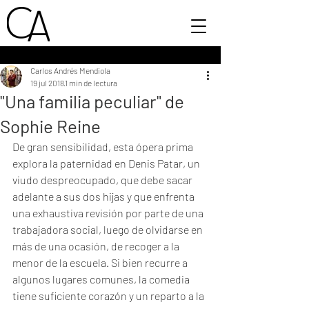
Carlos Andrés Mendiola
19 jul 2018
1 min de lectura
"Una familia peculiar" de
Sophie Reine
De gran sensibilidad, esta ópera prima 
explora la paternidad en Denis Patar, un 
viudo despreocupado, que debe sacar 
adelante a sus dos hijas y que enfrenta 
una exhaustiva revisión por parte de una 
trabajadora social, luego de olvidarse en 
más de una ocasión, de recoger a la 
menor de la escuela. Si bien recurre a 
algunos lugares comunes, la comedia 
tiene suficiente corazón y un reparto a la 