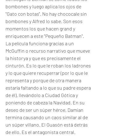
bombones y luego aplica los ojos de 
"Gato con botas". No hay chococale sin 
bombones y Alfred lo sabe. Son esos 
momentos los que hacen grand y 
enriquecen a este "Pequeño Batman". 
La película funciona gracias a un 
McGuffin o recurso narrativo que mueve 
la historya y que es precisamente el 
cinturón. Es lo que le roban los ladrones 
y lo que quiere recuperrar (por lo que le 
representa y porque de otra manera 
estaría faltando a lo que su padre espera 
de él), llevándolo a Ciudad Gótica y 
poniendo de cabeza la Navidad. En su 
deseo de ser un súper héroe, Damian 
termina causando un caos similar al de 
un súper villano. El Guasón está detrás 
de ello.
 Es
 el antagonista central, 