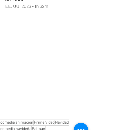
EE. UU. 2023 - 1h 32m
comedia
animación
Prime Video
Navidad
comedia navideña
Batman