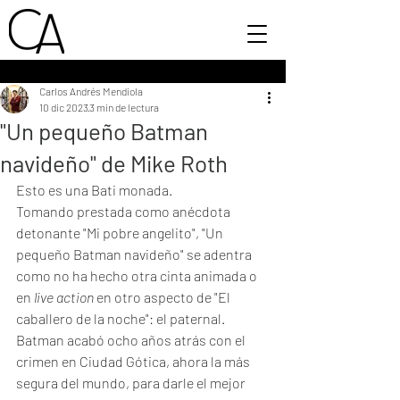
Carlos Andrés Mendiola
10 dic 2023
3 min de lectura
"Un pequeño Batman
navideño" de Mike Roth
Esto es una Bati monada. 
Tomando prestada como anécdota 
detonante "Mi pobre angelito", "Un 
pequeño Batman navideño" se adentra 
como no ha hecho otra cinta animada o 
en
 live action 
en otro aspecto de "El 
caballero de la noche": el paternal. 
Batman acabó ocho años atrás con el 
crimen en Ciudad Gótica, ahora la más 
segura del mundo, para darle el mejor 