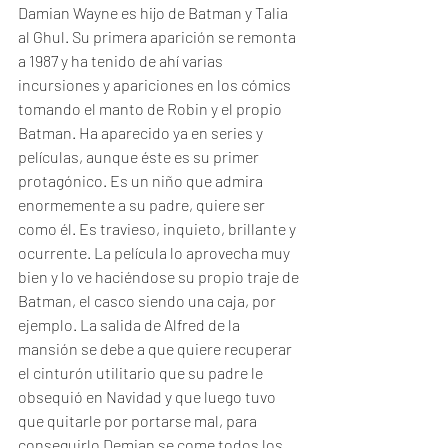
Damian Wayne es hijo de Batman y Talia 
al Ghul. Su primera aparición se remonta 
a 1987 y ha tenido de ahí varias 
incursiones y apariciones en los cómics 
tomando el manto de Robin y el propio 
Batman. Ha aparecido ya en series y 
películas, aunque éste es su primer 
protagónico. Es un niño que admira 
enormemente a su padre, quiere ser 
como él. Es travieso, inquieto, brillante y 
ocurrente. La película lo aprovecha muy 
bien y lo ve haciéndose su propio traje de 
Batman, el casco siendo una caja, por 
ejemplo. La salida de Alfred de la 
mansión se debe a que quiere recuperar 
el cinturón utilitario que su padre le 
obsequió en Navidad y que luego tuvo 
que quitarle por portarse mal, para 
conseguirlo Demian se come todos los 