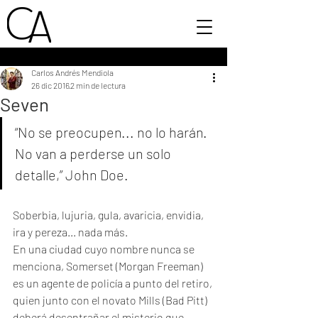
Carlos Andrés Mendiola
26 dic 2016
2 min de lectura
Seven
“No se preocupen... no lo harán. 
No van a perderse un solo 
detalle,” John Doe.
Soberbia, lujuria, gula, avaricia, envidia, 
ira y pereza... nada más.
En una ciudad cuyo nombre nunca se 
menciona, Somerset (Morgan Freeman) 
es un agente de policía a punto del retiro, 
quien junto con el novato Mills (Bad Pitt) 
deberá desentrañar el misterio que 