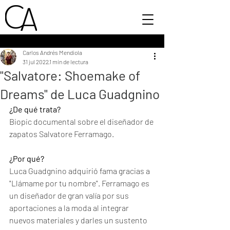
Carlos Andrés Mendiola
31 jul 2022
1 min de lectura
"Salvatore: Shoemake of
Dreams" de Luca Guadgnino
¿De qué trata?
Biopic documental sobre el diseñador de 
zapatos Salvatore Ferramago. 
¿Por qué?
Luca Guadgnino adquirió fama gracias a 
"Llámame por tu nombre". Ferramago es 
un diseñador de gran valía por sus 
aportaciones a la moda al integrar 
nuevos materiales y darles un sustento 