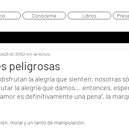
cio
Conóceme
Libros
Pres
ola
26 dic 2016
2 min de lectura
s peligrosas
isfrutan la alegría que sienten; nosotras só
tar la alegría que damos... entonces, esper
l amor es definitivamente una pena”, la marq
ción, moral y un tanto de manipulación. 