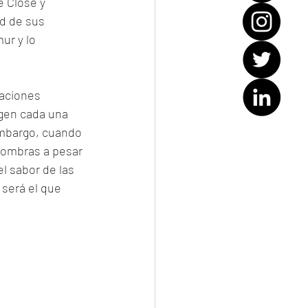
e Close y 
d de sus 
ur y lo 
laciones 
gen cada una 
embargo, cuando 
sombras a pesar 
el sabor de las 
 será el que 