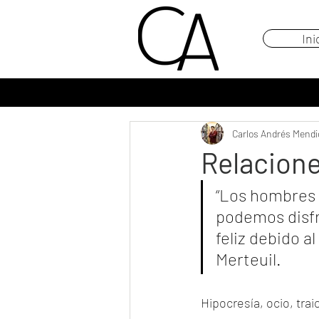
Ini
Carlos Andrés Mendi
Relacione
“Los hombres d
podemos disfru
feliz debido a
Merteuil.
Hipocresía, ocio, trai