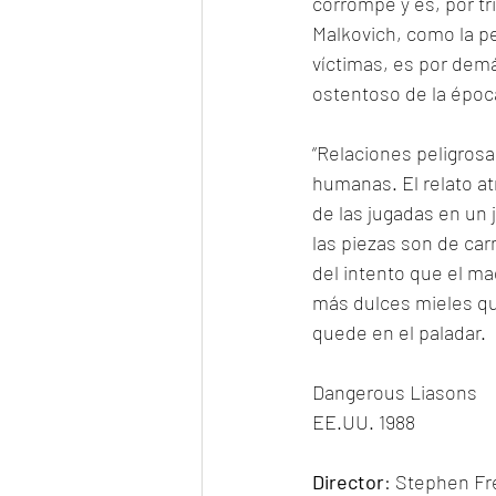
corrompe y es, por tri
Malkovich, como la pe
víctimas, es por demá
ostentoso de la época
“Relaciones peligrosa
humanas. El relato a
de las jugadas en un
las piezas son de ca
del intento que el maq
más dulces mieles que
quede en el paladar. 
Dangerous Liasons
EE.UU. 1988
Director
: Stephen Fr