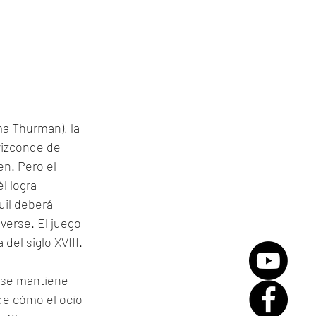
ma Thurman), la 
vizconde de 
en. Pero el 
l logra 
uil deberá 
erse. El juego 
del siglo XVIII.
de cómo el ocio 