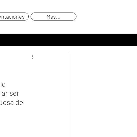
entaciones
Más...
lo 
ar ser 
uesa de 