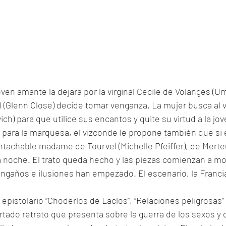
en amante la dejara por la virginal Cecile de Volanges (U
 (Glenn Close) decide tomar venganza. La mujer busca al 
h) para que utilice sus encantos y quite su virtud a la jov
 para la marquesa, el vizconde le propone también que si é
 intachable madame de Tourvel (Michelle Pfeiffer), de Merte
noche. El trato queda hecho y las piezas comienzan a mov
engaños e ilusiones han empezado. El escenario, la Francia 
ertado retrato que presenta sobre la guerra de los sexos y 