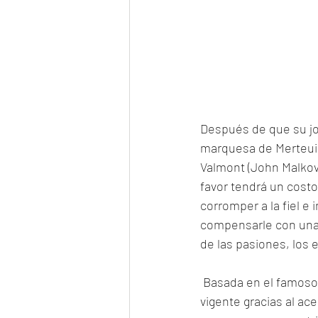
Después de que su jov
marquesa de Merteuil
Valmont (John Malkovic
favor tendrá un costo
corromper a la fiel e
compensarle con una 
de las pasiones, los 
 Basada en el famoso epistolario “Choderlos de Laclos”, “Relaciones peligrosas” se mantiene 
vigente gracias al ac